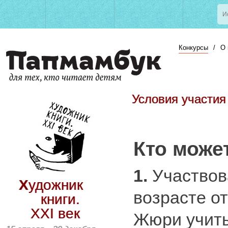
Конкурсы
/
О 
Условия участия
Кто може
1.
Участвова
Художник
возрасте от
книги.
ХХI век
Жюри учиты