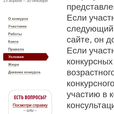
15 апреля – 30 декабря
представле
Если участ
О конкурсе
следующий 
Участники
Работы
сайте, он д
Книги
Если участ
Правила
Условия
конкурсных 
Жюри
возрастного
Дневник конкурса
конкурсног
участию в 
консультац
Посмотри справку
– или –