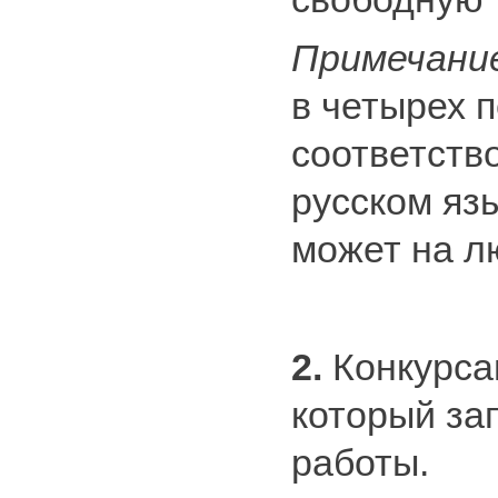
Примечани
в четырех 
соответство
русском язы
может на л
2.
Конкурсан
который за
работы.