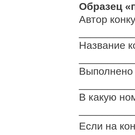
Образец «
Автор конк
_________
Название к
_________
Выполнено 
_________
В какую но
_________
Если на ко