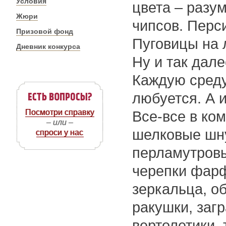
Условия
цвета – разу
Жюри
чипсов. Перси
Призовой фонд
Пуговицы на 
Дневник конкурса
Ну и так дале
Каждую среду
любуется. А и
Посмотри справку
Все-все в ком
– или –
шелковые шну
спроси у нас
перламутров
черепки фарф
зеркальца, о
ракушки, заг
вертолетики,