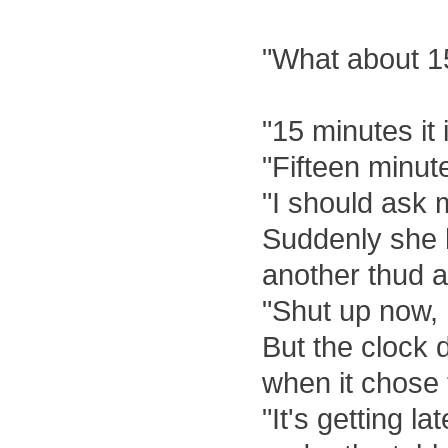
"What about 1
"15 minutes it 
"Fifteen minut
"I should ask 
Suddenly she h
another thud 
"Shut up now,
But the clock 
when it chose 
"It's getting l