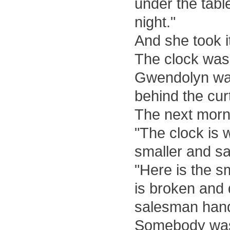
under the table
night."
And she took it
The clock was 
Gwendolyn was
behind the cur
The next morni
"The clock is 
smaller and sa
"Here is the s
is broken and 
salesman hand
Somebody was c