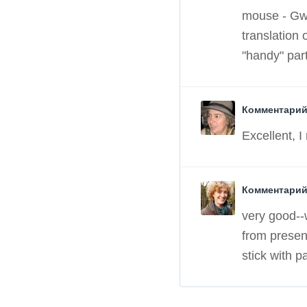
mouse - Gwen
translation 
"handy" part
Комментарий 
Excellent, I 
Комментарий 
very good--
from present
stick with p