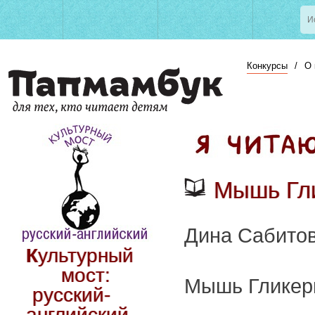
Конкурсы
/
О 
Мышь Гли
Дина Сабито
Культурный
мост:
Мышь Гликер
русский-
английский