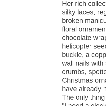
Her rich collec
silky laces, r
broken manicur
floral ornamen
chocolate wrap
helicopter see
buckle, a copp
wall nails with
crumbs, spott
Christmas orn
have already 
The only thing 
"I need a clo