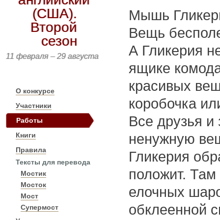
(США).
Мышь Гликери
Второй
Вещь бесполе
сезон
А Гликерия н
11 февраля – 29 августа
ящике комода
красивых вещ
О конкурсе
коробочка ил
Участники
Все друзья и
Работы
Книги
ненужную вещ
Правила
Гликерия обр
Тексты для перевода
положит. Там 
Мостик
Мосток
елочных шаро
Мост
обклеенной с
Супермост