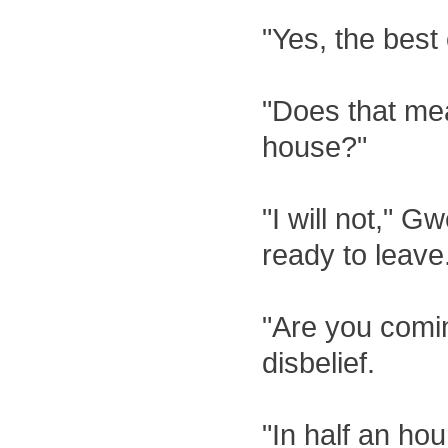
"Yes, the best
"Does that mean
house?"
"I will not," G
ready to leave
"Are you comin
disbelief.
"In half an ho