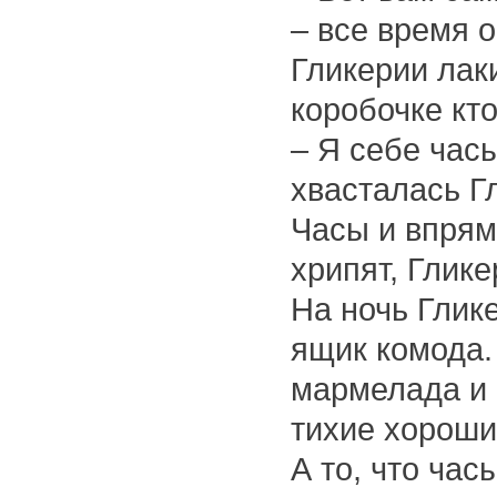
– все время 
Гликерии лак
коробочке кто
– Я себе час
хвасталась Г
Часы и впрям
хрипят, Глике
На ночь Глик
ящик комода.
мармелада и 
тихие хороши
А то, что час