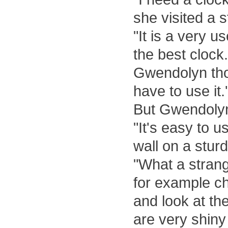
she visited a s
"It is a very u
the best clock.
Gwendolyn thoug
have to use it.'
But Gwendolyn
"It's easy to u
wall on a sturd
"What a stran
for example ch
and look at th
are very shiny 