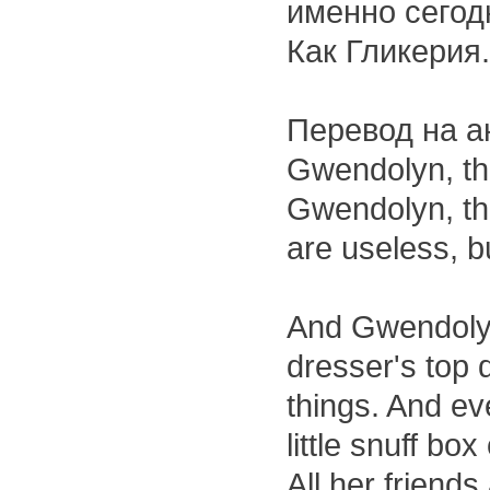
именно сегод
Как Гликерия.
Перевод на а
Gwendolyn, t
Gwendolyn, th
are useless, bu
And Gwendolyn 
dresser's top 
things. And eve
little snuff box
All her friend