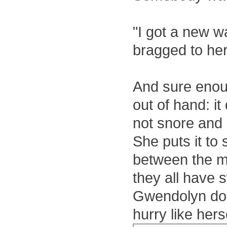
"I got a new w
bragged to her
And sure enoug
out of hand: i
not snore and
She puts it to 
between the m
they all have
Gwendolyn does 
hurry like hers