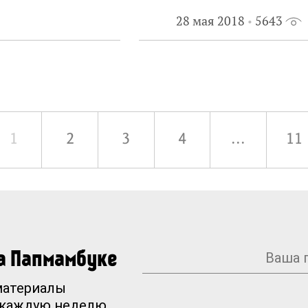
28 мая 2018
5643
1
2
3
4
...
11
на Папмамбуке
материалы
 каждую неделю