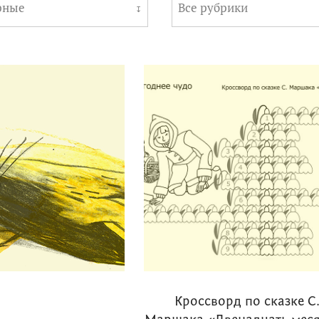
рные
Все рубрики
↧
Кроссворд по сказке С