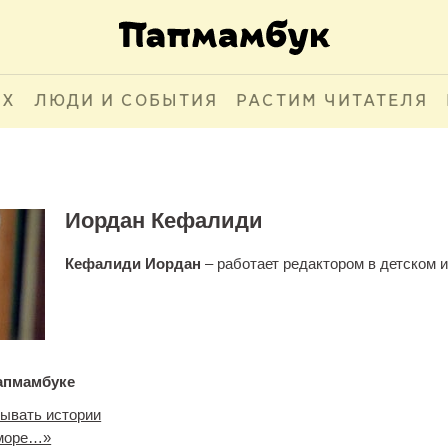
АХ
ЛЮДИ И СОБЫТИЯ
РАСТИМ ЧИТАТЕЛЯ
Иордан Кефалиди
Кефалиди Иордан
– работает редактором в детском и
апмамбуке
зывать истории
море…»