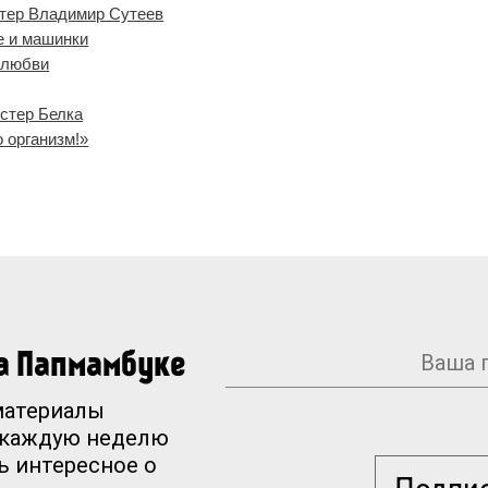
тер Владимир Сутеев
е и машинки
 любви
стер Белка
о организм!»
на Папмамбуке
материалы
 каждую неделю
ь интересное о