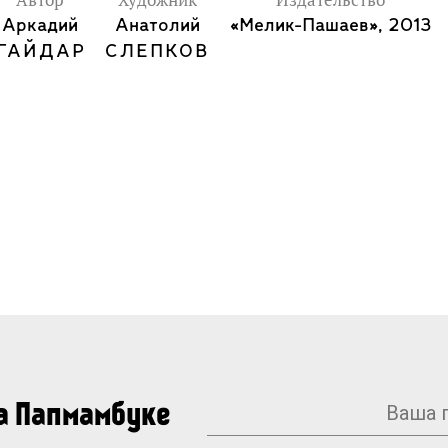
Автор
Художник
Издательство
Аркадий
Анатолий
«Мелик-Пашаев», 2013
ГАЙДАР
СЛЕПКОВ
на Папмамбуке