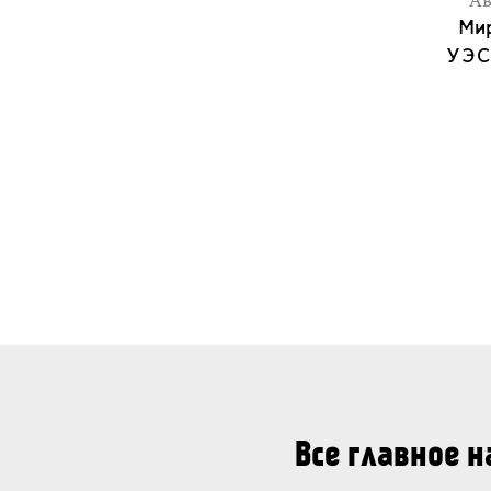
Ав
Ми
УЭ
Все главное 