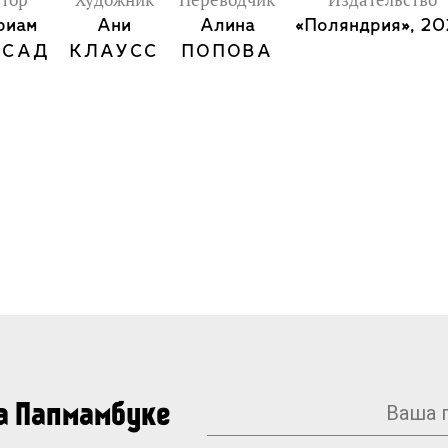
тор
Художник
Переводчик
Издательство
риам
Ани
Алина
«Поляндрия», 2
ССАД
КЛАУСС
ПОПОВА
на Папмамбуке