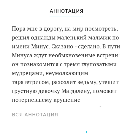
АННОТАЦИЯ
Пора мне в дорогу, на мир посмотреть,
решил однажды маленький мальчик по
имени Минус. Сказано - сделано. В пути
Минуса ждут необыкновенные встречи:
он познакомится с тремя глуповатыми
мудрецами, неумолкающим
таратетрисом, разозлит ведьму, утешит
грустную девочку Магдалену, поможет
потерпевшему крушение
воздухоплавателю взлететь в небо,
ВСЯ АННОТАЦИЯ
спасет портниху от королевского гнева
и научится считать до ста!