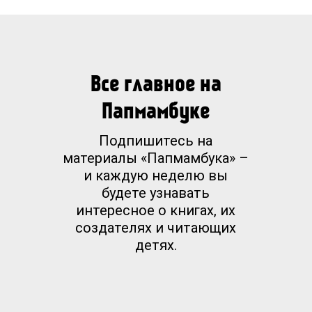
"Широкое, смелое, а местами - очень
мечтательное произведение".
USA Today
Все главное на
"Исключительно захватывающее,
Папмамбуке
глубокое и поистине гениальное
Подпишитесь на
произведение".
материалы «Папмамбука» –
Chicago Tribune
и каждую неделю вы
будете узнавать
"Краеугольный камень
интересное о книгах, их
создателях и читающих
"Исключительных" Мег Вулицер - это
детях.
амбиции: каково жить с ними,
использовать их и терять".
Time