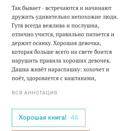
Так бывает - встречаются и начинают
дружить удивительно непохожие люди.
Гутя всегда вежлива и послушна,
отлично учится, правильно питается и
держит осанку. Хорошая девочка,
которая больше всего на свете боится
нарушить правила хороших девочек.
Дашка живёт нараспашку: хохочет и
поёт, здоровается с каштанами,
наволочки превращает в птиц, а дорогу
ВСЯ АННОТАЦИЯ
до школы - в приключение. Раздаёт
печенье прохожим - просто так. Просто
так щедро и увлечённо живёт, как будто
Хорошая книга!
46
торопится побольше успеть.
Удивительно непохожие. Но их дружба