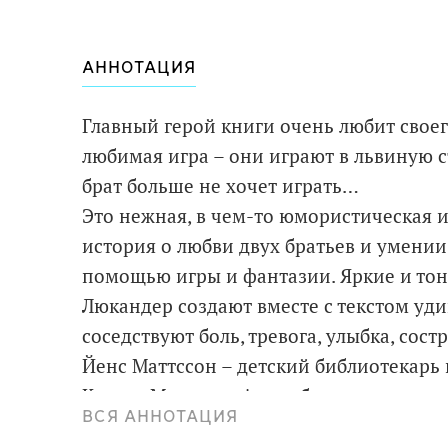
АННОТАЦИЯ
Главный герой книги очень любит своего
любимая игра – они играют в львиную ст
брат больше не хочет играть…
Это нежная, в чем-то юмористическая
история о любви двух братьев и умении
помощью игры и фантазии. Яркие и то
Люкандер создают вместе с текстом уд
соседствуют боль, тревога, улыбка, сос
Йенс Маттссон – детский библиотекарь 
Книга «Мы – львы!» – дебют автора, он
ВСЯ АННОТАЦИЯ
встреч с детьми, осознания автором н