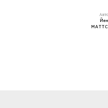
Авт
Йен
МАТТ