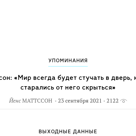
е, жизни и смерти.
нки, автор иллюстраций ко
сателей.
ерного совета в области детской и
УПОМИНАНИЯ
он: «Мир всегда будет стучать в дверь, 
старались от него скрыться»
Йенс
МАТТССОН
23 сентября 2021
2122
ВЫХОДНЫЕ ДАННЫЕ