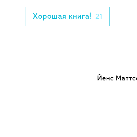
книг о вечных и сложных вопросах: игр
Йенни Люкандер – художница из Хельси
Хорошая книга!
21
многим книгам шведских и финских пи
В 2020 году книга получила премию Сев
юношеской литературы.
Йенс Маттсс