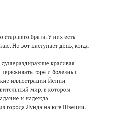
 старшего брата. У них есть
аю. Но вот наступает день, когда
 и душераздирающе красивая
 переживать горе и болезнь с
нкие иллюстрации Йенни
ивительный мир, в котором
традание и надежда.
из города Лунда на юге Швеции.
а родилась из многочисленных
еобходимости появления новых