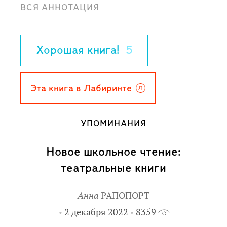
ВСЯ АННОТАЦИЯ
классическим - деревянный мальчишка
с озорным взглядом и в красно-белом
колпачке. По сказочной повести А. Н.
Хорошая книга!
5
Толстого были сняты фильмы, сделаны
мультфильмы и поставлены пьесы.
Буратино стал одним из самых
Эта книга в Лабиринте
известных персонажей детской
литературы.
УПОМИНАНИЯ
Для младшего школьного возраста.
Новое школьное чтение:
театральные книги
Анна
РАПОПОРТ
2 декабря 2022
8359