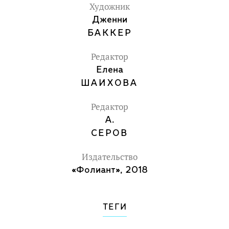
приводятся дополнительные
Художник
интересные факты;
Дженни
- книгу могут прочитать ребёнку
БАККЕР
родители, бабушка или дедушка, но её
Редактор
очень приятно читать также вместе со
Елена
старшим братом или сестрой или
ШАИХОВА
самому с другом или подружкой.
Редактор
А.
СЕРОВ
Издательство
«Фолиант», 2018
ТЕГИ