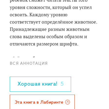
ребёнок сможет читать тексты того
уровня сложности, который он успел
освоить. Каждому уровню
соответствует определённое животное.
Принадлежащие разным животным
слова выделены особым образом и
отличаются размером шрифта.
- 1-й год обучения чтению - слова
ВСЯ АННОТАЦИЯ
новых друзей Ворона и Попугая;
- 2-й год обучения чтению - слова
Попугая;
Хорошая книга!
5
- 3-й год обучения чтению - слова
Ворона, а также интересные факты.
Эта книга в Лабиринте