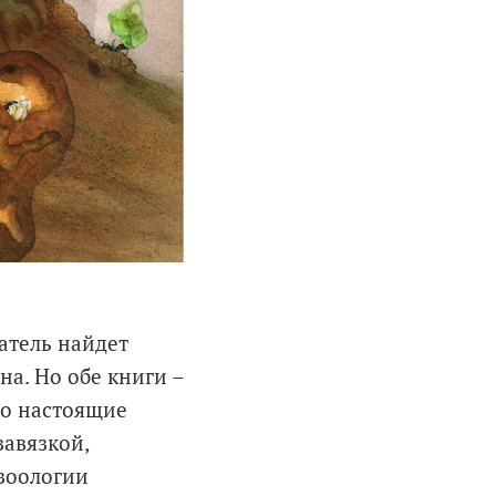
атель найдет
на. Но обе книги –
то настоящие
авязкой,
зоологии