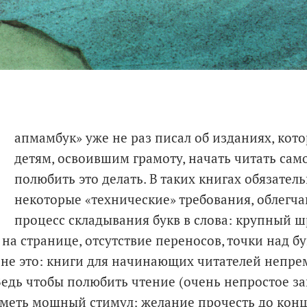
П
апмамбук» уже не раз писал об изданиях, кот
детям, освоившим грамоту, начать читать сам
полюбить это делать. В таких книгах обязател
некоторые «технические» требования, облегч
процесс складывания букв в слова: крупный 
 на странице, отсутствие переносов, точки над б
, не это: книги для начинающих читателей непр
Ведь чтобы полюбить чтение (очень непростое за
иметь мощный стимул: желание прочесть до конца