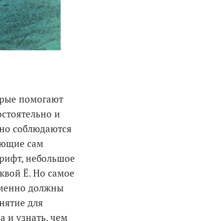
орые помогают
остоятельно и
ьно соблюдаются
ающие сам
шрифт, небольшое
уквой Ё. Но самое
еменно должны
нятие для
 и узнать, чем