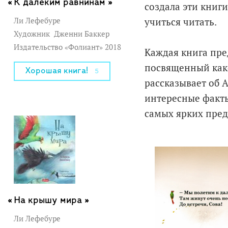
К далёким равнинам »
создала эти книг
Ли Лефебуре
учиться читать.
Художник
Дженни Баккер
Издательство «Фолиант» 2018
Каждая книга пре
посвященный како
Хорошая книга!
5
рассказывает об А
интересные факты
самых ярких пред
На крышу мира »
Ли Лефебуре