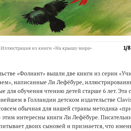
Иллюстрация из книги «На крышу мира»
1
/
8
льстве «Фолиант» вышли две книги из серии «Учи
аем», написанные Ли Лефёбуре, иллюстрированн
е для обучения чтению детей старше 6 лет. Эта 
нейшем в Голландии детском издательстве Clavis
совсем обычная для нашей страны методика «пр
 этим интересны книги Ли Лефёбуре. Писательн
питывает двоих сыновей и признается, что имен