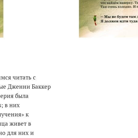
мся читать с
ые Дженни Баккер
серия была
; в них
иучения» к
ица живет в
но для них и