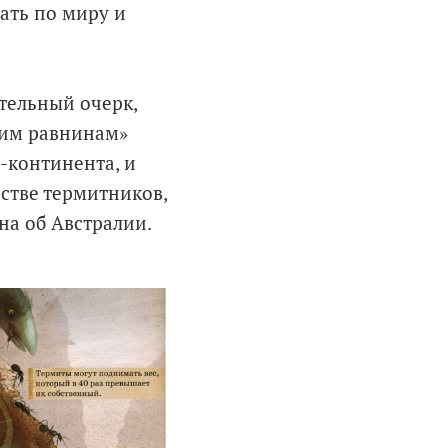
ать по миру и
тельный очерк,
ким равнинам»
ы-континента, и
стве термитников,
на об Австралии.