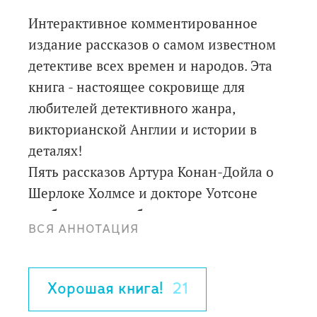
Интерактивное комментированное
издание рассказов о самом известном
детективе всех времен и народов. Эта
книга - настоящее сокровище для
любителей детективного жанра,
викторианской Англии и истории в
деталях!
Пять рассказов Артура Конан-Дойла о
Шерлоке Холмсе и докторе Уотсоне
снабжены подробным историко-
ВСЯ АННОТАЦИЯ
бытовым комментарием. Читателя ждет
погружение в лондонскую жизнь конца
XIX века: в комментариях - история и
Хорошая книга!
21
география Британии, достижения