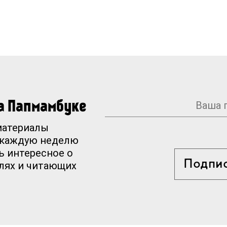
на Папмамбуке
материалы
 каждую неделю
ь интересное о
Подпи
елях и читающих