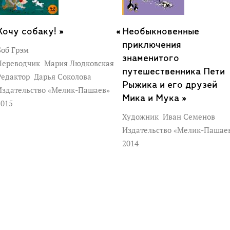
Хочу собаку! »
Необыкновенные
приключения
Боб Грэм
знаменитого
Переводчик
Мария Людковская
путешественника Пети
Редактор
Дарья Соколова
Рыжика и его друзей
Издательство «Мелик-Пашаев»
Мика и Мука »
2015
Художник
Иван Семенов
Издательство «Мелик-Пашае
2014