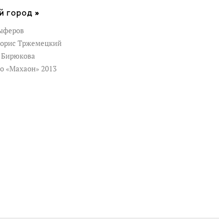
й город »
ыферов
орис Тржемецкий
 Бирюкова
о «Махаон» 2013