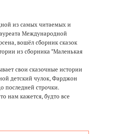
дной из самых читаемых и
лауреата Международной
рсена, вошёл сборник сказок
тории из сборника "Маленькая
ывает свои сказочные истории
дной детский чулок, Фарджон
о последней строчки.
то нам кажется, будто все
ят на самом деле.