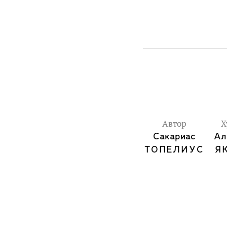
Автор
Х
Сакариас
Ал
ТОПЕЛИУС
Я