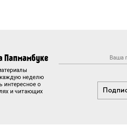
на Папмамбуке
материалы
 каждую неделю
ь интересное о
Подпи
елях и читающих