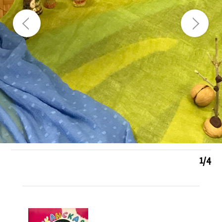
1
/
4