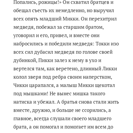
Попались, рожицы!» Он схватил братцев и
обещал съесть их немедленно, но выручил
всех опять младший Микки. Он перехитрил
медведя, побежал за старшим братом,
уговорил и его, привел, и вместе они
набросились и победили медведя: Токки изо
всех сил дубасил медведя по голове своей
дубинкой, Пикки залез к нему в ухо и
вертелся там, как веретено, длинный Ликки
колол зверя под ребра своим наперстком,
Чикки царапался, а малыш Микки щекотал
под мышками! Не вынес мишка такого
натиска и убежал. А братья снова стали жить
вместе, дружно, и больше не ссорились, а
главное, всегда слушали своего младшего
брата, а он помогал и помогает им всем до