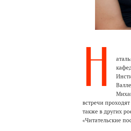
Н
аталь
кафед
Инсти
Валле
Миха
встречи проходят 
также в других р
«Читательские по