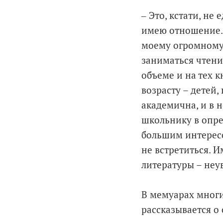
‒ Это, кстати, н
имею отношение. Н
моему огромному 
заниматься чтение
объеме и на тех 
возрасту – детей
академична, и в 
школьнику в опре
большим интересо
не встретиться. 
литературы – неу
В мемуарах многи
рассказывается о