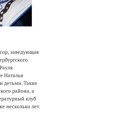
ссор, заведующая
ербургского
Рауля
е Наталья
и детьми. Такие
кого района, а
тературный клуб
е несколько лет.