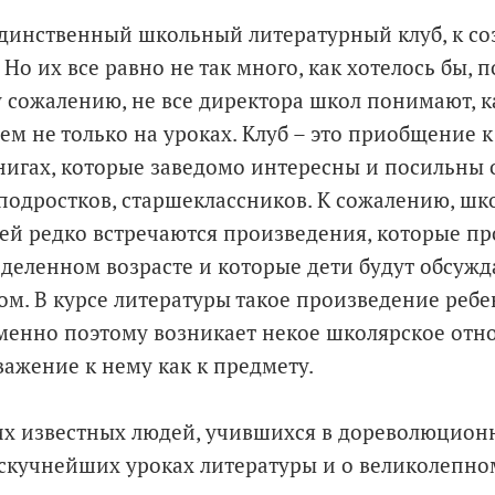
е единственный школьный литературный клуб, к с
о их все равно не так много, как хотелось бы, п
сожалению, не все директора школ понимают, к
м не только на уроках. Клуб – это приобщение к
книгах, которые заведомо интересны и посильны
, подростков, старшеклассников. К сожалению, ш
ней редко встречаются произведения, которые п
деленном возрасте и которые дети будут обсужд
м. В курсе литературы такое произведение реб
Именно поэтому возникает некое школярское отн
важение к нему как к предмету.
х известных людей, учившихся в дореволюцион
 скучнейших уроках литературы и о великолепно