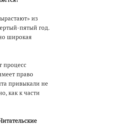
вырастают» из
вертый-пятый год.
ьно широкая
т процесс
имеет право
ята привыкали не
о, как к части
Читательские