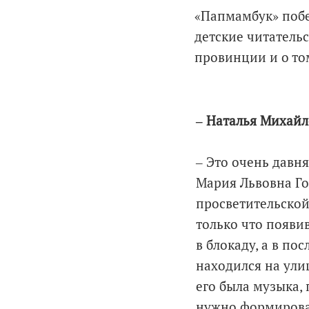
«Папмамбук» побе
детские читатель
провинции и о то
‒ Наталья Михайл
‒ Это очень давня
Мария Львовна Го
просветительской
только что появи
в блокаду, а в п
находился на улиц
его была музыка, 
нужно формироват