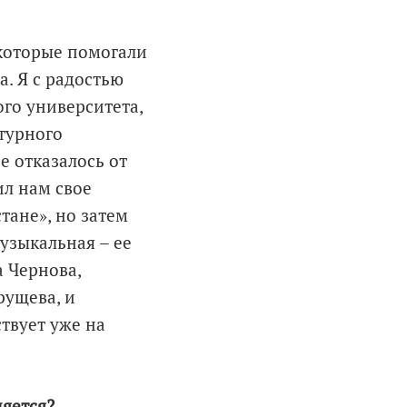
 которые помогали
. Я с радостью
ого университета,
турного
е отказалось от
ил нам свое
тане», но затем
узыкальная – ее
 Чернова,
рущева, и
ствует уже на
няется?