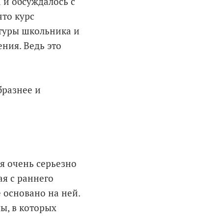
 и обсуждалось с
что курс
туры школьника и
ния. Ведь это
бразнее и
ия очень серьезно
я с раннего
е основано на ней.
ы, в которых