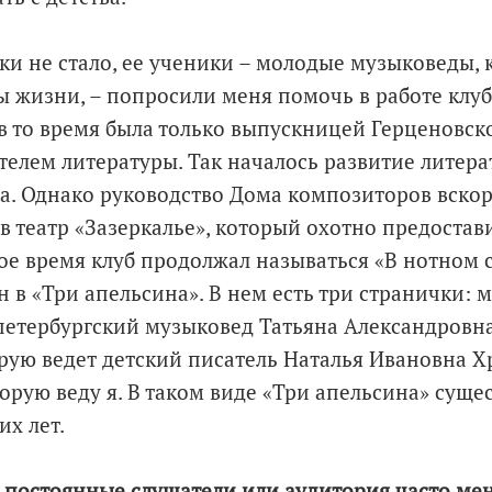
ки не стало, ее ученики – молодые музыковеды,
ы жизни, – попросили меня помочь в работе клуба
 в то время была только выпускницей Герценовск
лем литературы. Так началось развитие литера
а. Однако руководство Дома композиторов вскор
в театр «Зазеркалье», который охотно предостав
е время клуб продолжал называться «В нотном с
 в «Три апельсина». В нем есть три странички: м
петербургский музыковед Татьяна Александровна
орую ведет детский писатель Наталья Ивановна Х
орую веду я. В таком виде «Три апельсина» суще
х лет.
т постоянные слушатели или аудитория часто ме