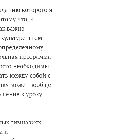
озданию которого я
отому что, к
ак важно
 культуре в том
 определенному
кольная программа
росто необходимы
ать между собой с
енку может вообще
ошение к уроку
ных гимназиях,
м и