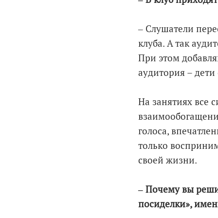
‒ Слушатели перес
клуба. А так ауди
При этом добавля
аудитория – дети 
На занятиях все с
взаимообогащения
голоса, впечатле
только воспринима
своей жизни.
‒ Почему вы реши
посиделки», имен