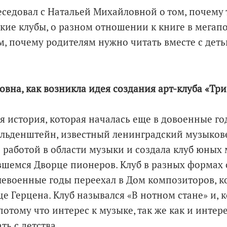
седовал с Натальей Михайловной о том, почему
ские клубы, о разном отношении к книге в мегап
м, почему родителям нужно читать вместе с деть
овна, как возникла идея создания арт-клуба «Тр
я история, которая началась еще в довоенные го
льденштейн, известный ленинградский музыкове
 работой в области музыки и создала клуб юных
вшемся Дворце пионеров. Клуб в разных формах
ослевоенные годы переехал в Дом композиторов, к
е Герцена. Клуб назывался «В нотном стане» и, 
потому что интерес к музыке, так же как и интер
ь с детства.