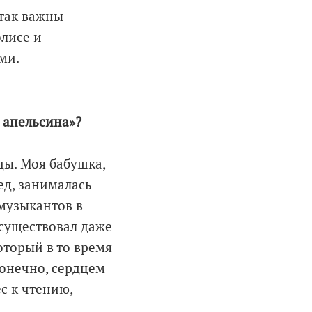
 так важны
олисе и
ми.
и апельсина»?
ды. Моя бабушка,
д, занималась
 музыкантов в
 существовал даже
оторый в то время
конечно, сердцем
ес к чтению,