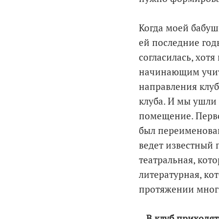
Когда моей бабуш
ей последние год
согласилась, хотя
начинающим учите
направления клуб
клуба. И мы ушли 
помещение. Перво
был переименован
ведет известный 
театральная, кот
литературная, кот
протяжении многи
‒ В клуб приходя