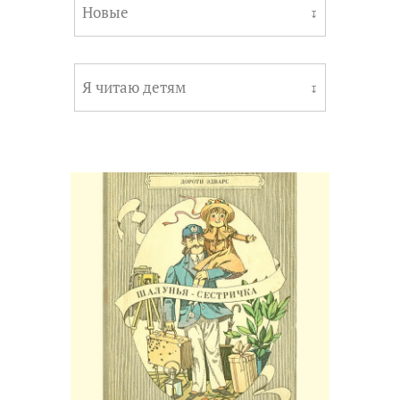
Новые
↧
Я читаю детям
↧