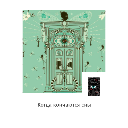
рубрику: «Эксперты-подростки – о
новых книгах». В ней ребята,
получившие дипломы «книжных
экспертов» в разных сезонах конкурса,
будут рассказывать о недавно
вышедших книгах. Издательства
присылают нам анонсы своих
новинок, мы знакомим с ними
экспертов-подростков, и если что-то
из предложенного заинтересовало
эксперта, книгу высылают ему по
почте. Получив книгу, эксперт ее
читает и решает, писать или не писать
Когда кончаются сны
про нее, и если писать, то что и как.