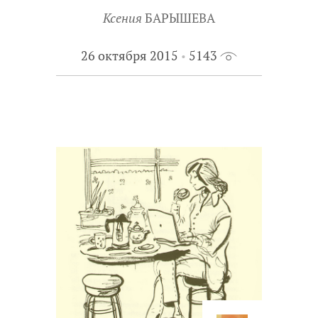
Конечно, одна книга может
Ксения
БАРЫШЕВА
заинтересовать сразу нескольких
книжных экспертов. Тогда мы
26 октября 2015
5143
получаем несколько эссе,
посвященных этой книге, – от детей из
разных регионов, с разным
читательским опытом и разными
взглядами на мир.
Знакомьтесь с работами книжных
экспертов XXI века – и с новыми
книгами для подростков.