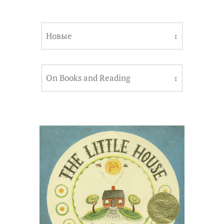
Новые
↧
On Books and Reading
↧