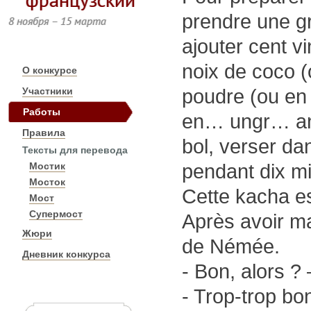
prendre une gr
8 ноября – 15 марта
ajouter cent v
noix de coco (
О конкурсе
Участники
poudre (ou en 
Работы
en… ungr… an
Правила
bol, verser dan
Тексты для перевода
Мостик
pendant dix m
Мосток
Cette kacha e
Мост
Супермост
Après avoir man
Жюри
de Némée.
Дневник конкурса
- Bon, alors ? 
- Trop-trop bo