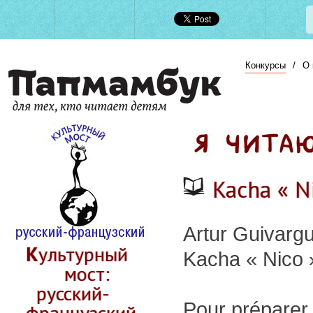
Конкурсы
/
О 
Kacha « N
Artur Guivarg
Культурный
Kacha « Nico 
мост:
русский-
Pour préparer 
французский