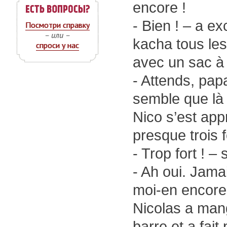
encore !
- Bien ! – a e
Посмотри справку
– или –
kacha tous les
спроси у нас
avec un sac 
- Attends, pap
semble que là j
Nico s’est app
presque trois f
- Trop fort ! –
- Ah oui. Jamai
moi-en encore
Nicolas a mangé
barre et a fait