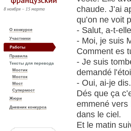
chaude. J'ai 
8 ноября – 15 марта
qu'on ne voit 
- Salut, a-t-ell
О конкурсе
Участники
- Moi, je suis
Работы
Comment es tu 
Правила
- Je suis tomb
Тексты для перевода
Мостик
demandé l'étoi
Мосток
- Oui, ai-je di
Мост
Супермост
Dés que ça c'e
Жюри
emmené vers la
Дневник конкурса
dans le ciel.
Et le matin sui