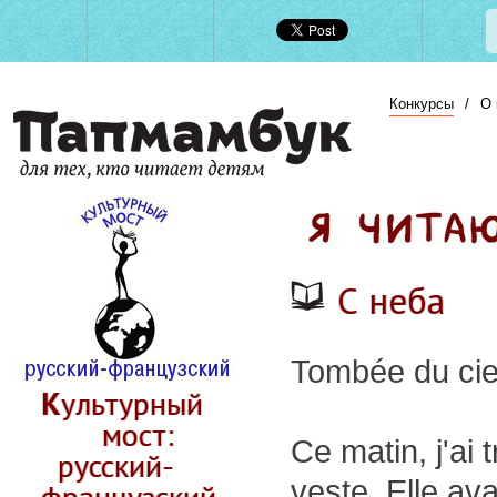
Конкурсы
/
О 
С неба
Tombée du cie
Культурный
мост:
Ce matin, j'ai
русский-
veste. Elle ava
французский