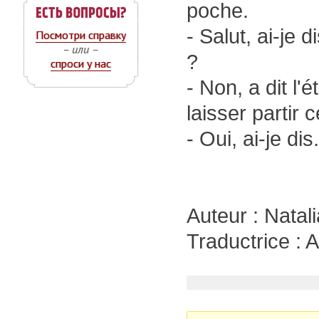
poche.
- Salut, ai-je
Посмотри справку
– или –
?
спроси у нас
- Non, a dit l'é
laisser partir c
- Oui, ai-je di
Auteur : Nat
Traductrice :