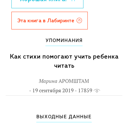
буквы алфавита. Ребенок знакомится с
азбукой и получает безграничный
простор для творчества: он может не
Эта книга в Лабиринте
просто раскрашивать буквы, а
самостоятельно совершать с ними
УПОМИНАНИЯ
самые невероятные превращения.
Для детей 2-5 лет.
Как стихи помогают учить ребенка
читать
Марина
АРОМШТАМ
19 сентября 2019
17859
ВЫХОДНЫЕ ДАННЫЕ