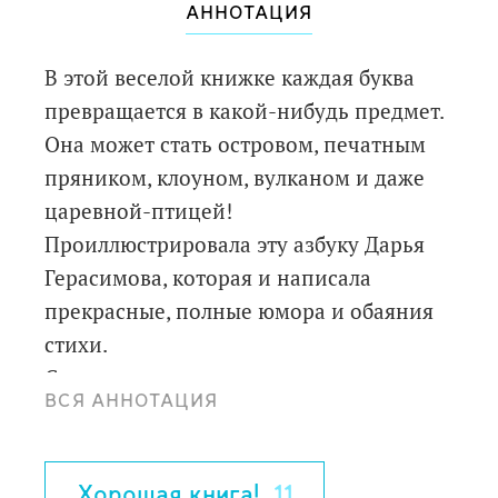
АННОТАЦИЯ
В этой веселой книжке каждая буква
превращается в какой-нибудь предмет.
Она может стать островом, печатным
пряником, клоуном, вулканом и даже
царевной-птицей!
Проиллюстрировала эту азбуку Дарья
Герасимова, которая и написала
прекрасные, полные юмора и обаяния
стихи.
Слушая стихи и разглядывая картинки,
ВСЯ АННОТАЦИЯ
ребенок легко выучит алфавит.
На форзаце вклеен конверт с
карточками, на которых изображены
Хорошая книга!
11