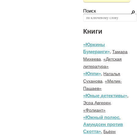
Поиск
Книги
«Юркины
Бумеранги»
,
Тамара
Михеева
.
«Детская
литература»
«Юппи»
,
Наталья
Суханова
.
«Мелик-
Пашаев»
«Юные детективы»
,
Эсра Авгерен
.
«Фолиант»
«Южный полюс.
Амундсен против
Скотта»
,
Бьёрн