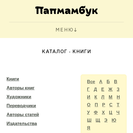
МЕНЮ
КАТАЛОГ
КНИГИ
Книги
Все
А
Б
В
Авторы книг
Г
Д
Е
Ж
З
Художники
И
К
Л
М
Н
О
П
Р
С
Т
Переводчики
У
Ф
Х
Ц
Ч
Авторы статей
Ш
Щ
Э
Ю
Издательства
Я