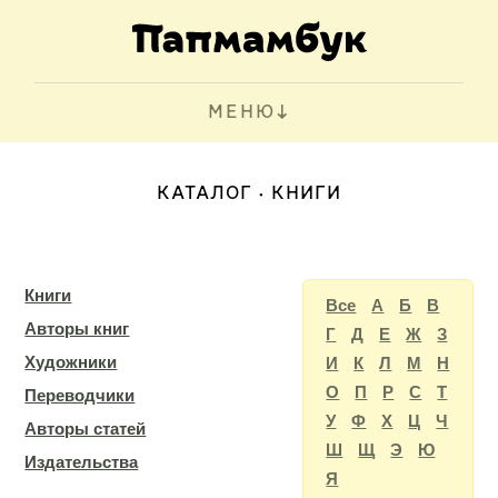
МЕНЮ
КАТАЛОГ
КНИГИ
Книги
Все
А
Б
В
Авторы книг
Г
Д
Е
Ж
З
Художники
И
К
Л
М
Н
О
П
Р
С
Т
Переводчики
У
Ф
Х
Ц
Ч
Авторы статей
Ш
Щ
Э
Ю
Издательства
Я