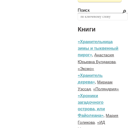
Поиск
Книги
«Хранительница
зимы и тыквенный
пирог»
,
Анастасия
Юрьевна Булдакова
.
«Эксмо»
«Хранитель
дерева»
,
Мириам
Уэссад
.
«Поляндрия»
«Хроники
загадочного
острова, или
Файолеана»
,
Мария
Голикова
.
«ИД