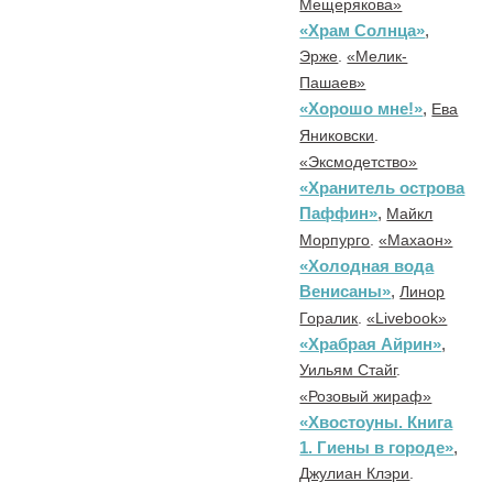
Мещерякова»
«Храм Солнца»
,
Эрже
.
«Мелик-
Пашаев»
«Хорошо мне!»
,
Ева
Яниковски
.
«Эксмодетство»
«Хранитель острова
Паффин»
,
Майкл
Морпурго
.
«Махаон»
«Холодная вода
Венисаны»
,
Линор
Горалик
.
«Livebook»
«Храбрая Айрин»
,
Уильям Стайг
.
«Розовый жираф»
«Хвостоуны. Книга
1. Гиены в городе»
,
Джулиан Клэри
.