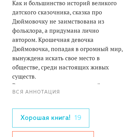
Как и большинство историй великого
датского сказочника, сказка про
Дюймовочку не заимствована из
фольклора, а придумана лично
автором. Крошечная девочка
Дюймовочка, попадая в огромный мир,
вынуждена искать свое место в
обществе, среди настоящих живых
существ.
В первых переводах на русский язык
ВСЯ АННОТАЦИЯ
сказка "Дюймовочка" называлась
"Лизок-с-вершок". Слово "Дюймовочка"
придумала замечательная русская
Хорошая книга!
19
переводчица Анна Ганзен. Вместе со
своим мужем датчанином Петром