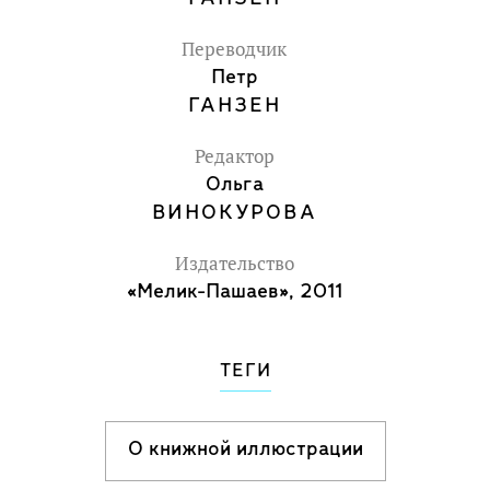
металлической пластине. Хотя
подобная техника и сложна, но зато она
Переводчик
Петр
позволяет добиться необычайной
ГАНЗЕН
тонкости и воздушности линий: ведь
ни одно перо не сможет рисовать так
Редактор
тонко, как игла.
Ольга
ВИНОКУРОВА
Издательство
«Мелик-Пашаев», 2011
ТЕГИ
О книжной иллюстрации