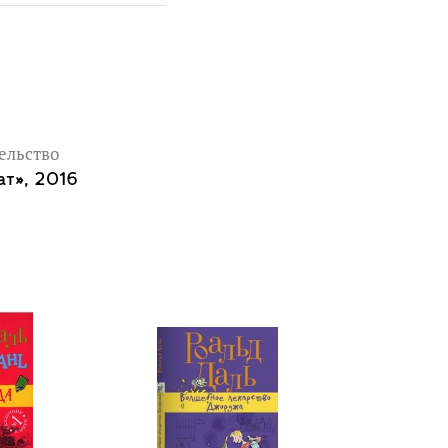
ельство
т», 2016