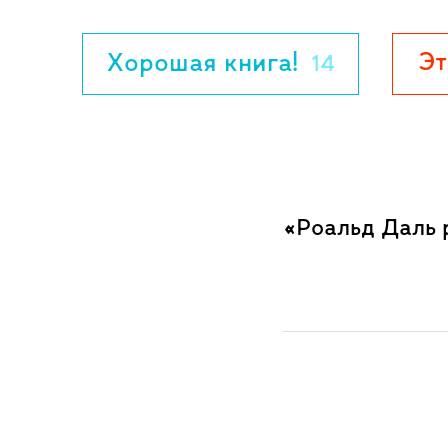
Эт
Хорошая книга!
14
«Роальд Даль р