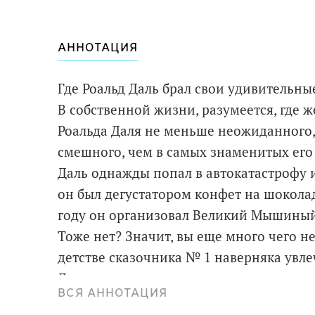
АННОТАЦИЯ
Где Роальд Даль брал свои удивительн
В собственной жизни, разумеется, где 
Роальда Даля не меньше неожиданного, 
смешного, чем в самых знаменитых его к
Даль однажды попал в автокатастрофу и 
он был дегустатором конфет на шоколад
году он организовал Великий Мышиный 
Тоже нет? Значит, вы еще много чего не
детстве сказочника № 1 наверняка увлеч
Для младшего и среднего школьного воз
ВСЯ АННОТАЦИЯ