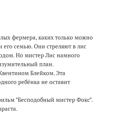
злых фермера, каких только можно
и его семью. Они стреляют в лис
лодом. Но мистер Лис намного
 изумительный план.
Квентином Блейком. Эта
одного ребёнка не оставит
фильм "Бесподобный мистер Фокс".
раста.