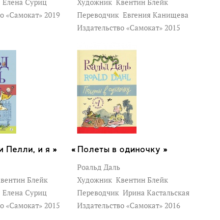
к
Елена Суриц
Художник
Квентин Блейк
о «Самокат» 2019
Переводчик
Евгения Канищева
Издательство «Самокат» 2015
 Пелли, и я »
Полеты в одиночку »
Роальд Даль
вентин Блейк
Художник
Квентин Блейк
к
Елена Суриц
Переводчик
Ирина Кастальская
о «Самокат» 2015
Издательство «Самокат» 2016