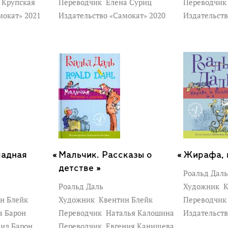
 Крупская
Переводчик
Елена Суриц
Переводчи
мокат» 2021
Издательство «Самокат» 2020
Издательств
ладная
Мальчик. Рассказы о
Жирафа, и
детстве »
Роальд Даль
Роальд Даль
Художник
К
н Блейк
Художник
Квентин Блейк
Переводчи
а Барон
Переводчик
Наталья Калошина
Издательств
ил Барон
Переводчик
Евгения Канищева