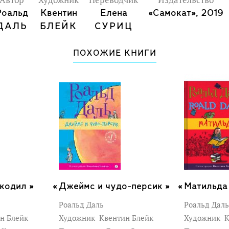
Автор
Художник
Переводчик
Издательство
Роальд
Квентин
Елена
«Самокат», 2019
ДАЛЬ
БЛЕЙК
СУРИЦ
ПОХОЖИЕ КНИГИ
кодил »
Джеймс и чудо-персик »
Матильда
Роальд Даль
Роальд Даль
н Блейк
Художник
Квентин Блейк
Художник
К