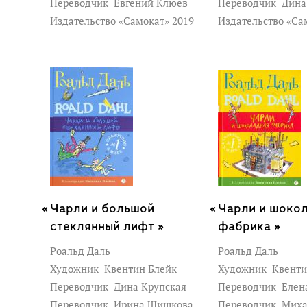
Переводчик
Евгений Клюев
Переводчик
Дина
Издательство «Самокат» 2019
Издательство «Са
Чарли и большой
Чарли и шоко
стеклянный лифт »
фабрика »
Роальд Даль
Роальд Даль
Художник
Квентин Блейк
Художник
Квенти
Переводчик
Дина Крупская
Переводчик
Елен
Переводчик
Ирина Шишкова
Переводчик
Миха