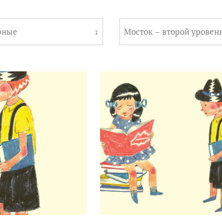
рные
Мосток – второй уровен
↧