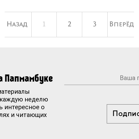
Назад
1
2
3
Вперёд
на Папмамбуке
материалы
 каждую неделю
ь интересное о
Подпи
елях и читающих