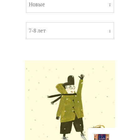
Новые
↧
7-8 лет
↧