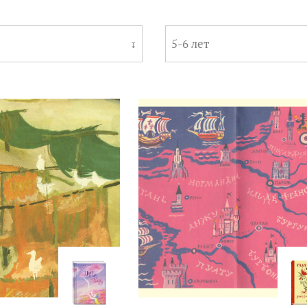
5-6 лет
↧