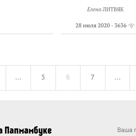
Елена
ЛИТВЯК
28 июля 2020
3636
...
5
6
7
...
на Папмамбуке