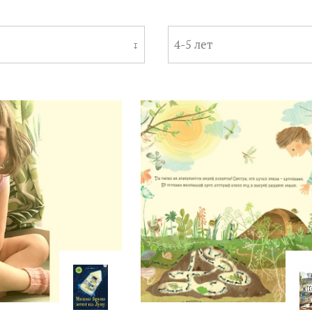
4-5 лет
↧