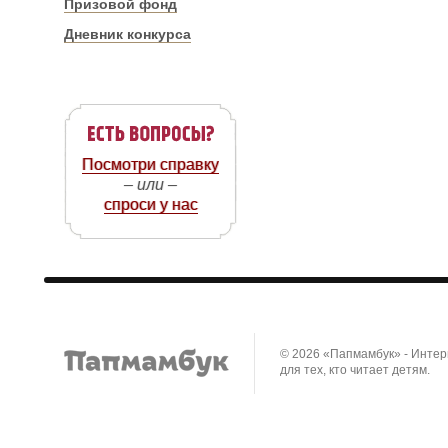
Призовой фонд
Дневник конкурса
Посмотри справку
– или –
спроси у нас
© 2026 «Папмамбук» - Инте
для тех, кто читает детям.