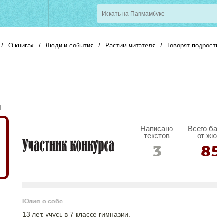
/
О книгах
/
Люди и события
/
Растим читателя
/
Говорят подрост
я
Написано
Всего б
текстов
от жю
3
8
Юлия о себе
13 лет, учусь в 7 классе гимназии.