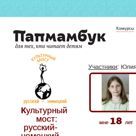
Конкурсы
Участники
: Юли
Культурный
18
мост:
мне
лет
русский-
немецкий.