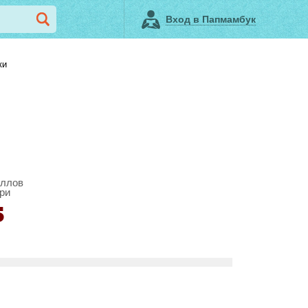
Вход в Папмамбук
ки
аллов
ри
5