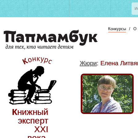
Конкурсы
/
О 
Жюри
: Елена Литвя
Книжный
эксперт
XXI
века.