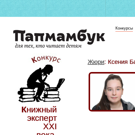
Конкурсы
Жюри
: Ксения 
Книжный
эксперт
ХХI
века.