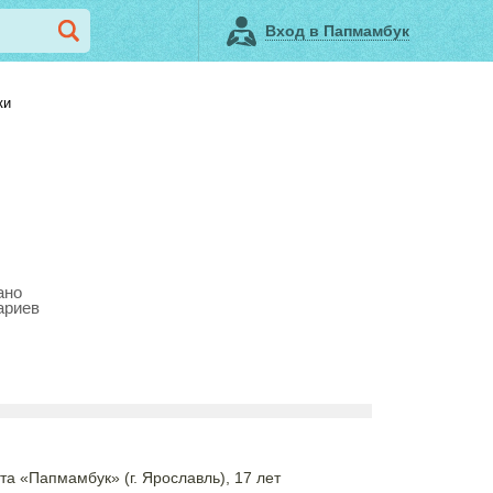
Вход в Папмамбук
ки
ано
ариев
та «Папмамбук» (г. Ярославль), 17 лет