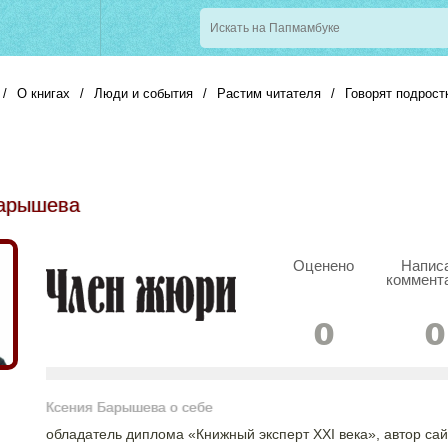
/
О книгах
/
Люди и события
/
Растим читателя
/
Говорят подрост
Барышева
Оценено
Напис
коммент
0
0
Ксения Барышева о себе
обладатель диплома «Книжный эксперт XXI века», автор сай