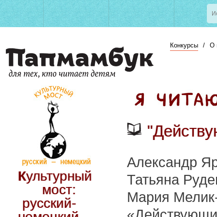
Конкурсы
/
О 
"Действ
Александр Я
Культурный
Татьяна Руде
мост:
Мария Мелик
русский-
«Действующи
немецкий.