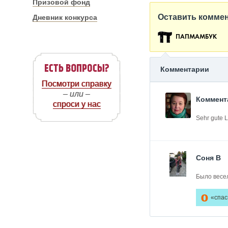
Призовой фонд
Оставить комме
Дневник конкурса
ПАПМАМБУК
Комментарии
Посмотри справку
– или –
Коммент
спроси у нас
Sehr gute L
Соня В
Было весе
0
«спас