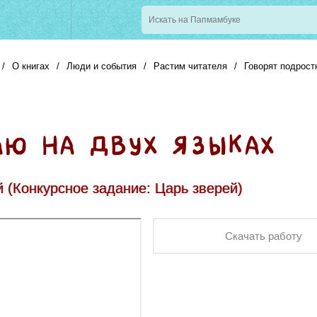
/
О книгах
/
Люди и события
/
Растим читателя
/
Говорят подрост
й (Конкурсное задание:
Царь зверей
)
Скачать работу