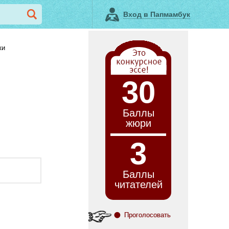
Вход в Папмамбук
ки
30
Баллы
жюри
3
Баллы
читателей
Проголосовать