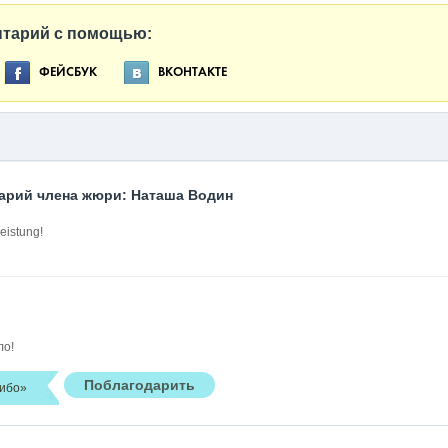
нтарий с помощью:
ФЕЙСБУК
ВКОНТАКТЕ
арий члена жюри: Наташа Водин
eistung!
ло!
ибо»