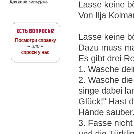
Дневник конкурса
Lasse keine b
Von Ilja Kolm
Lasse keine b
Посмотри справку
Dazu muss ma
– или –
спроси у нас
Es gibt drei R
1. Wasche dein
2. Wasche die
singe dabei l
Glück!" Hast d
Hände sauber
3. Fasse nich
und die Türkli