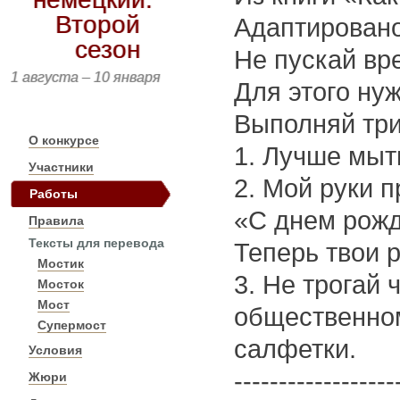
Второй
Адаптирован
сезон
Не пускай вре
1 августа – 10 января
Для этого ну
Выполняй три
О конкурсе
1. Лучше мыт
Участники
2. Мой руки 
Работы
«С днем рожд
Правила
Тексты для перевода
Теперь твои р
Мостик
3. Не трогай 
Мосток
Мост
общественном
Супермост
салфетки.
Условия
------------------
Жюри