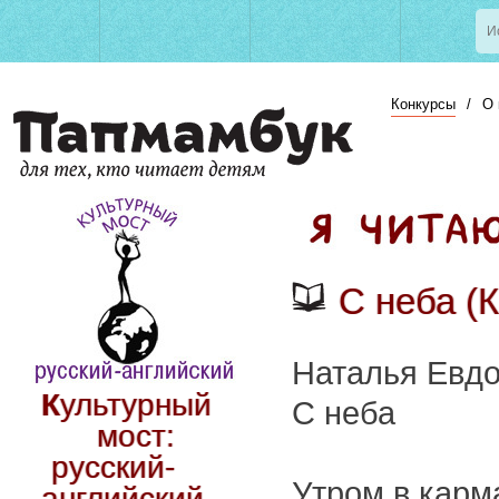
Конкурсы
/
О 
С неба (
Наталья Евд
Культурный
С неба
мост:
русский-
Утром в карма
английский