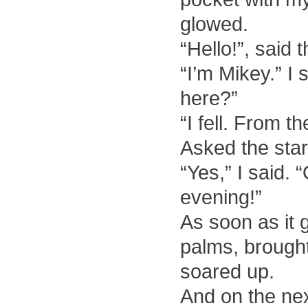
glowed.
“Hello!”, said 
“I’m Mikey.” I
here?”
“I fell. From t
Asked the star
“Yes,” I said. “
evening!”
As soon as it g
palms, brought
soared up.
And on the nex