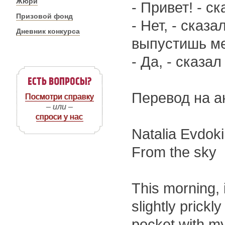
Жюри
- Привет! - с
Призовой фонд
- Нет, - сказа
Дневник конкурса
выпустишь м
- Да, - сказал
Перевод на а
Посмотри справку
– или –
спроси у нас
Natalia Evdok
From the sky
This morning, i
slightly prick
pocket with my