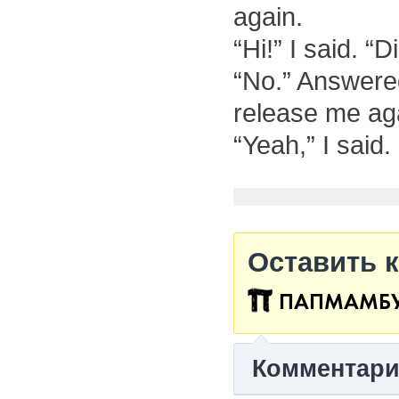
again.
“Hi!” I said. “
“No.” Answered
release me aga
“Yeah,” I said
Оставить 
ПАПМАМБ
Комментар