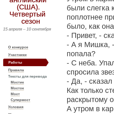
(США).
были слегка 
Четвертый
поплотнее пр
сезон
было, как она
15 апреля – 10 сентября
- Привет, - ск
- А я Мишка, 
О конкурсе
попала?
Участники
- С неба. Упа
Работы
Правила
спросила зве
Тексты для перевода
- Да, - сказа
Мостик
Мосток
Как только ст
Мост
раскрытому ок
Супермост
А утром в кар
Условия