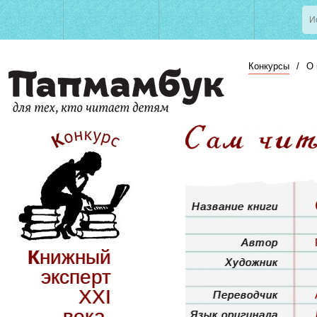
Конкурсы
/
О 
Название книги
Автор
Книжный
Художник
эксперт
XXI
Переводчик
века.
Язык оригинала