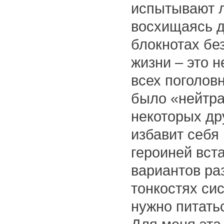
испытывают л
восхищаясь д
блокнотах бе
жизни – это н
всех поголов
было «нейтра
некоторых дру
избавит себя 
героиней вст
вариантов ра
тонкостях си
нужно питать