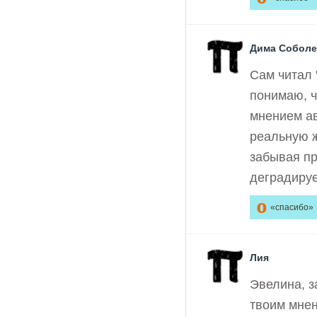
Дима Собол
Сам читал 
понимаю, ч
мнением ав
реальную ж
забывая пр
деградируе
0
«спасибо»
Лия
Эвелина, з
твоим мнен