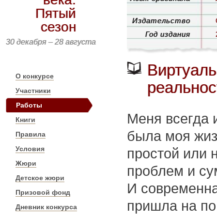
Пятый
Издательство
сезон
Год издания
30 декабря – 28 августа
Виртуаль
О конкурсе
реальнос
Участники
Работы
Меня всегда 
Книги
была моя жиз
Правила
Условия
простой или 
Жюри
проблем и су
Детское жюри
И современна
Призовой фонд
пришла на по
Дневник конкурса