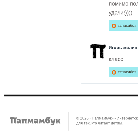
помимо пол
удачи!))))
0
«спасибо»
Игорь жилин
класс
0
«спасибо»
© 2026 «Папмамбук» - Интернет-
для тех, кто читает детям.