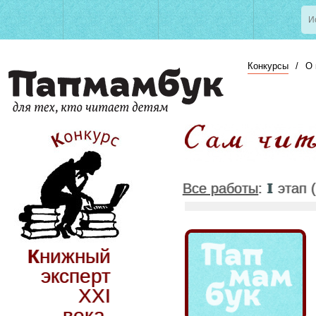
Конкурсы
/
О 
I
Все работы
:
этап (
Книжный
эксперт
XXI
века.