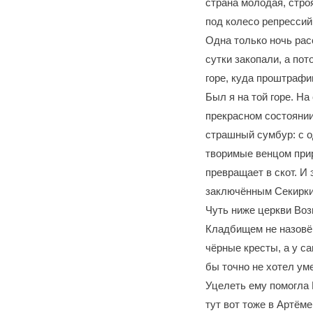
страна молодая, стро
под колесо репрессий
Одна только ночь расс
сутки закопали, а по
горе, куда проштрафи
Был я на той горе. Н
прекрасном состоянии
страшный сумбур: с о
творимые венцом прир
превращает в скот. И
заключённым Секирки 
Чуть ниже церкви Воз
Кладбищем не назовёш
чёрные кресты, а у с
бы точно не хотел уме
Уцелеть ему помогла Г
тут вот тоже в Артём