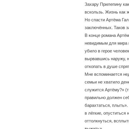
Захару Прилепину как
вскользь. Жизнь как 
Но спасти Артёма Гал
заключённых. Таков з
В конце романа Артём 
невидимым для мира ви
убило в герое человек
вырвавшись наружу, н
откопать в душе спря
Мне вспоминается нед
семьи не хватило дене
служится Артёму?» (т
правильно должен себ
барахтаться, плыть».
в лёгкие, опуститься 
оттолкнуться, всплыт
выжить»…