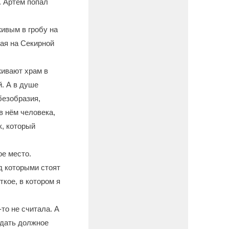
. Артём попал
живым в гробу на
ная на Секирной
живают храм в
. А в душе
безобразия,
в нём человека,
к, который
ое место.
д которыми стоят
ткое, в котором я
то не считала. А
тдать должное