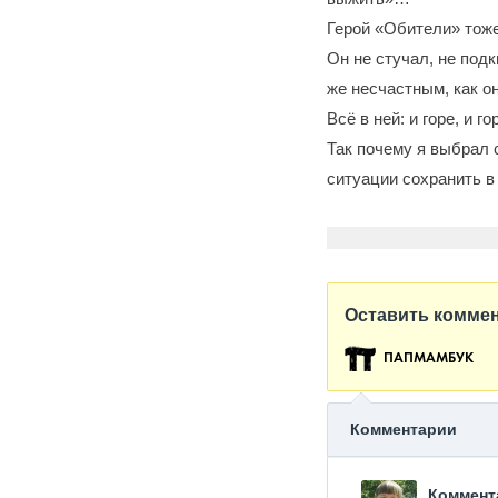
Герой «Обители» тоже
Он не стучал, не под
же несчастным, как он
Всё в ней: и горе, и го
Так почему я выбрал 
ситуации сохранить в 
Оставить комме
ПАПМАМБУК
Комментарии
Коммент