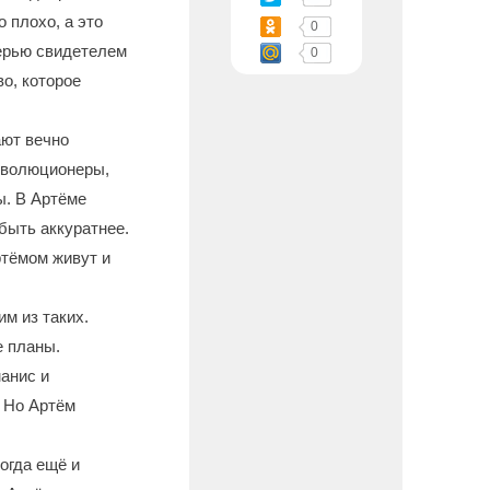
 плохо, а это
0
терью свидетелем
0
о, которое
ают вечно
революционеры,
ы. В Артёме
быть аккуратнее.
ртёмом живут и
м из таких.
е планы.
анис и
. Но Артём
огда ещё и