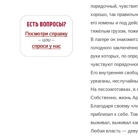
порядочный, чувствит
хорошо, так правильно
его измены и под дей
тяжёлым грузом, пожи
Посмотри справку
В лагере он знакомит
– или –
спроси у нас
голодного заключённо
руки которых, по опр
чувствуют порядочног
Его внутренняя свобо
уркаганы, неслучайны
На лесозаготовках, в
Собственно, жизнь Ар
Благодаря своему «л
приблизил к себе. То
выживал, выживал как
Любая власть ― девуш