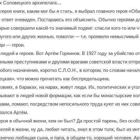
ах Соловецкого архипелага…
героя книги, каким мог бы я стать, я выбрал главного героя «О
 ответ очевиден. Постараюсь его объяснить. Обычно героями д
рые совершили какой-то значимый подвиг: спасли кого-то или чт
угого или других жизнью, помогли ― т.е. проявили немыслимый 
ди ― герои.
 людей и героев. Вот Артём Горяинов. В 1927 году за убийство от
вными преступниками и другими врагами советской власти отпр
бого назначения, коротко С.Л.О.Н., в котором, по словам начал
вецкая», что можно прочитать как беспредельщина.
овиях, в бараках, на нарах, живут люди. Их, политических и уг
вывают в людей новой формации, как если бы монастырские ко
вами, ломают, посредством непосильного труда куют из них сове
азался Артём.
роя в обычной жизни, кем он был? Да простой парень, без особо
елей в жизни, ну да, любил читать, знал в этом толк, был из ин
конечно любящая сына, и папа, в общем-то, хороший человек. А