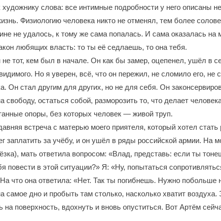
 художнику слова: все интимные подробности у него описаны не
жизнь. Физиологию человека никто не отменял, тем более солове
ине не удалось, к тому же сама попалась. И сама оказалась на 
акон любящих власть: то ты её седлаешь, то она тебя.
не тот, кем был в начале. Он как бы замер, оцепенел, ушёл в с
димого. Но я уверен, всё, что он пережил, не сломило его, не 
а. Он стал другим для других, но не для себя. Он законсервиро
а свободу, остаться собой, разморозить то, что делает человек
танные опоры, без которых человек ― живой труп.
авняя встреча с матерью моего приятеля, который хотел стать 
г заплатить за учёбу, и он ушёл в ряды российской армии. На м
ёзка), мать ответила вопросом: «Влад, представь: если ты тонеш
я повести в этой ситуации?» Я: «Ну, попытаться сопротивлятьс
 На что она ответила: «Нет. Так ты погибнешь. Нужно побольше 
на самое дно и пробыть там столько, насколько хватит воздуха.
ь на поверхность, вдохнуть и вновь опуститься. Вот Артём сейч