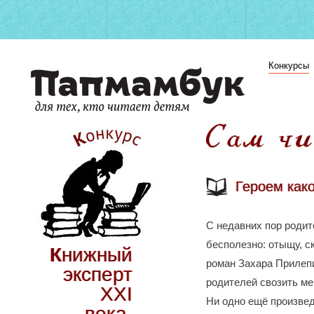
Конкурсы
Героем како
С недавних пор родит
бесполезно: отыщу, с
Книжный
роман Захара Прилепи
эксперт
родителей свозить ме
XXI
Ни одно ещё произвед
века.