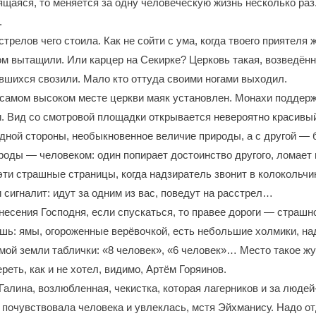
ящаяся, то меняется за одну человеческую жизнь несколько раз
.
трелов чего стоила. Как не сойти с ума, когда твоего приятеля 
том вытащили. Или карцер на Секирке? Церковь такая, возведён
вшихся свозили. Мало кто оттуда своими ногами выходил.
а самом высоком месте церкви маяк установлен. Монахи поддер
. Вид со смотровой площадки открывается невероятно красивый
дной стороны, необыкновенное величие природы, а с другой ― 
оды ― человеком: один попирает достоинство другого, ломает 
 эти страшные страницы, когда надзиратель звонит в колокольчи
сигналит: идут за одним из вас, поведут на расстрел…
несения Господня, если спускаться, то правее дороги ― страшн
ь: ямы, огороженные верёвочкой, есть небольшие холмики, на
амой земли таблички: «8 человек», «6 человек»… Место такое жу
реть, как и не хотел, видимо, Артём Горяинов.
алина, возлюбленная, чекистка, которая лагерников и за людей-
е почувствовала человека и увлеклась, мстя Эйхманису. Надо о