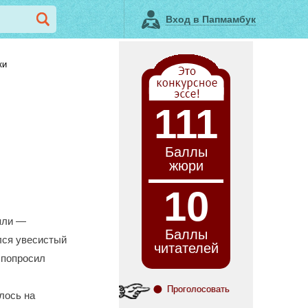
Вход в Папмамбук
ки
111
Баллы
жюри
10
няли ―
Баллы
ался увесистый
читателей
 попросил
Проголосовать
лось на