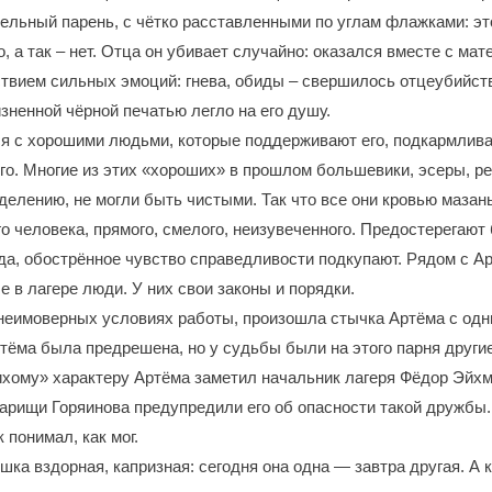
ельный парень, с чётко расставленными по углам флажками: это
, а так – нет. Отца он убивает случайно: оказался вместе с ма
ствием сильных эмоций: гнева, обиды – свершилось отцеубийств
зненной чёрной печатью легло на его душу.
ся с хорошими людьми, которые поддерживают его, подкармлив
го. Многие из этих «хороших» в прошлом большевики, эсеры, 
еделению, не могли быть чистыми. Так что все они кровью мазан
о человека, прямого, смелого, неизувеченного. Предостерегают 
да, обострённое чувство справедливости подкупают. Рядом с А
е в лагере люди. У них свои законы и порядки.
 неимоверных условиях работы, произошла стычка Артёма с одни
тёма была предрешена, но у судьбы были на этого парня други
ихому» характеру Артёма заметил начальник лагеря Фёдор Эйхм
варищи Горяинова предупредили его об опасности такой дружбы
 понимал, как мог.
ка вздорная, капризная: сегодня она одна ― завтра другая. А к