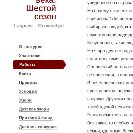
увиденное на остров
Шестой
Но почему в качестве 
сезон
Горяинова? Лично мне
1 апреля – 25 октября
выбирают людей, кото
пожертвовали ради др
Безусловно, такие лю
О конкурсе
Но я про другого рода
Участники
политическими, уголо
Работы
Соловецкий лагерь осо
Книги
не советская, а соло
Правила
В нечеловеческих усл
преступников, переко
Условия
в пушки. Другими сло
Жюри
такой адской печи ок
Детское жюри
Если посмотреть на ге
Призовой фонд
без каких-то особых ц
Дневник конкурса
семьи, где мама, бес