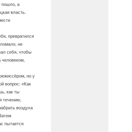
 пошло, а
цкая власть.
месте
ебя, превратился
сломало, не
вал себя, чтобы
а человеком,
режиссёром, но у
ой вопрос: «Как
ь, как ты
я течению,
набрать воздуха
 Затем
ас пытается