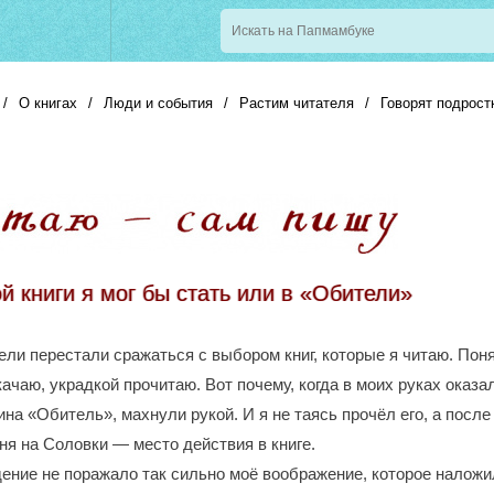
/
О книгах
/
Люди и события
/
Растим читателя
/
Говорят подрост
й книги я мог бы стать или в «Обители»
ели перестали сражаться с выбором книг, которые я читаю. По
качаю, украдкой прочитаю. Вот почему, когда в моих руках оказ
на «Обитель», махнули рукой. И я не таясь прочёл его, а после
ня на Соловки ― место действия в книге.
ение не поражало так сильно моё воображение, которое наложи