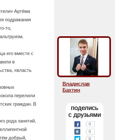
бители» Артёма
ля подражания
о-то,
альтруизм.
ца его вместе с
авили в
ьства, «власть
Владислав
оловных
Бахтин
локола перелили
тских граждан. В
поделись
с друзьями
го рода занятий,
0
теллигентной
0
ртём добрый,
0