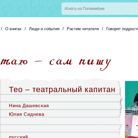
/
О книгах
/
Люди и события
/
Растим читателя
/
Говорят подрост
Тео – театральный капитан
Нина Дашевская
Юлия Сиднева
русский