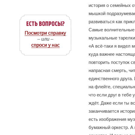
история о семейных о
мышкой подразумевает
развиваться как прик
Самые волнительные м
Посмотри справку
музыкальные тарелки
– или –
спроси у нас
«А всё-таки я видел м
куда важнее настояща
повторить поступок св
напрасная смерть, чи
единственного друга. 
на флейте, специально
что если друг в тебе 
ждёт. Даже если ты в
заканчивается истори
есть изображения муз
бумажный оркестр. А 