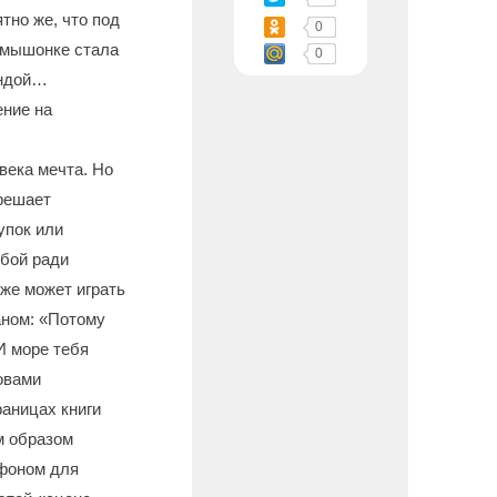
тно же, что под
0
о мышонке стала
0
андой…
ение на
века мечта. Но
 решает
упок или
обой ради
аже может играть
таном: «Потому
 И море тебя
овами
раницах книги
м образом
 фоном для