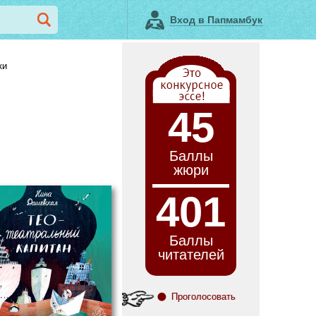
Вход в Папмамбук
ки
45
Баллы
жюри
401
Баллы
читателей
Проголосовать