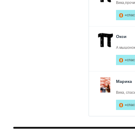
Вика,прочи
0
«спас
Окси
А мышонок-
0
«спас
Марика
Вика, спас
0
«спас