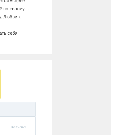
этой «сцене
 её по-своему…
у. Любви к
ать себя
16/06/2021