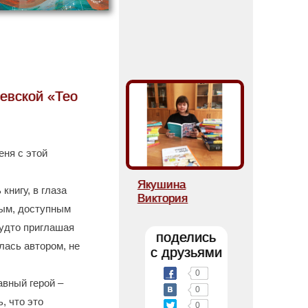
вской «Тео
еня с этой
Якушина
книгу, в глаза
Виктория
тым, доступным
удто приглашая
поделись
лась автором, не
с друзьями
0
авный герой –
0
, что это
0