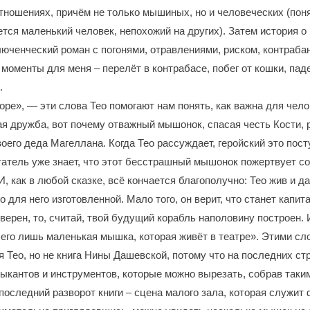
тношениях, причём не только мышиных, но и человеческих (поня
ся маленький человек, непохожий на других). Затем история 
люченческий роман с погонями, отравлениями, риском, контраб
оменты для меня – перелёт в контрабасе, побег от кошки, пад
.
оре», — эти слова Тео помогают нам понять, как важна для чело
я дружба, вот почему отважный мышонок, спасая честь Кости,
оего деда Магеллана. Когда Тео рассуждает, геройский это пост
татель уже знает, что этот бесстрашный мышонок пожертвует с
И, как в любой сказке, всё кончается благополучно: Тео жив и д
 для него изготовленной. Мало того, он верит, что станет капи
уверен, то, считай, твой будущий корабль наполовину построен.
сего лишь маленькая мышка, которая живёт в театре». Этими сл
я Тео, но не книга Нины Дашевской, потому что на последних ст
ыкантов и инструментов, которые можно вырезать, собрав таки
последний разворот книги – сцена малого зала, которая служит