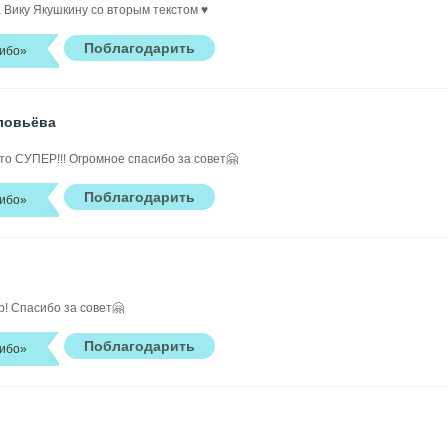
 Вику Якушкину со вторым текстом ♥️
ибо»
ловьёва
то СУПЕР!!! Огромное спасибо за совет🤗
ибо»
р! Спасибо за совет🤗
ибо»