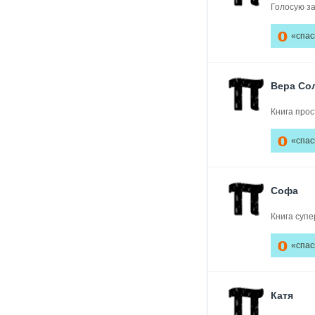
Голосую за
0
«спас
Вера Со
Книга прос
0
«спас
Софа
Книга супе
0
«спас
Катя