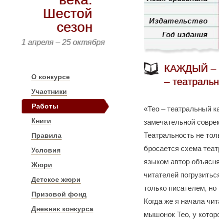
Шестой
Издательство
сезон
Год издания
1 апреля – 25 октября
КАЖДЫЙ – 
О конкурсе
– театральн
Участники
Работы
«Тео – театральный к
Книги
замечательной совре
Театральность не толь
Правила
бросается схема теат
Условия
языком автор объясн
Жюри
читателей погрузиться
Детское жюри
только писателем, но
Призовой фонд
Когда же я начала чит
Дневник конкурса
мышонок Тео, у которо