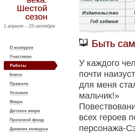
Шестой
Издательство
сезон
Год издания
1 апреля – 25 октября
Быть сам
О конкурсе
Участники
У каждого чел
Работы
почти наизуст
Книги
для меня ста
Правила
Условия
мальчик!»
Жюри
Повествование
Детское жюри
всех героев п
Призовой фонд
персонажа-Сэ
Дневник конкурса