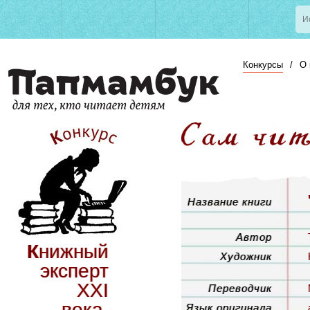
Конкурсы
/
О 
Название книги
Автор
Книжный
Художник
эксперт
XXI
Переводчик
века.
Язык оригинала