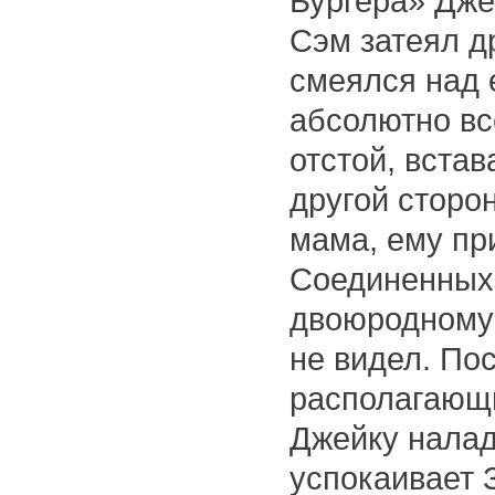
Бургера» Дже
Сэм затеял д
смеялся над 
абсолютно вс
отстой, вста
другой сторо
мама, ему пр
Соединенных 
двоюродному 
не видел. По
располагающи
Джейку налад
успокаивает 