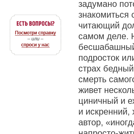
задумано пот
знакомиться с
читающий дол
Посмотри справку
самом деле. 
– или –
спроси у нас
бесшабашный
подросток ил
страх бедный
смерть самог
живет нескол
циничный и е
и искренний, 
автор, «иног
напросто-жит