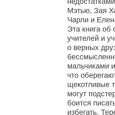
недостатками
Мэтью, Зая Х
Чарли и Елен
Эта книга об
учителей и у
о верных друз
бессмысленно
мальчиками и
что оберегаю
щекотливые т
могут подстер
боится писат
избегать. Те