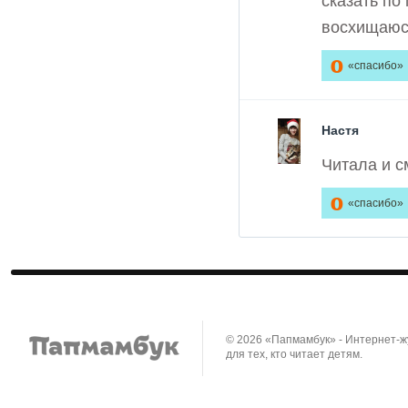
сказать по
восхищаюс
0
«спасибо»
Настя
Читала и с
0
«спасибо»
© 2026 «Папмамбук» - Интернет-
для тех, кто читает детям.