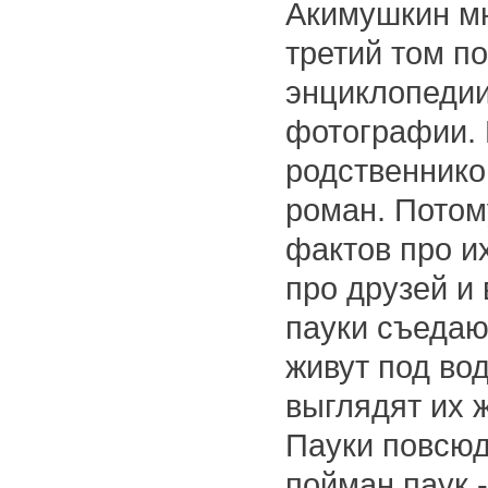
Акимушкин мн
третий том п
энциклопедии
фотографии. 
родственнико
роман. Потом
фактов про их
про друзей и
пауки съедаю
живут под вод
выглядят их 
Пауки повсюд
пойман паук 