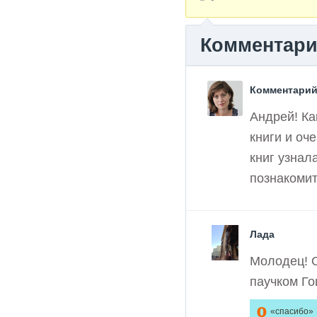
Комментар
Комментарий
Андрей! Ка
книги и оч
книг узнал
познакомит
Лада
Молодец! О
паучком Го
0
«спасибо»