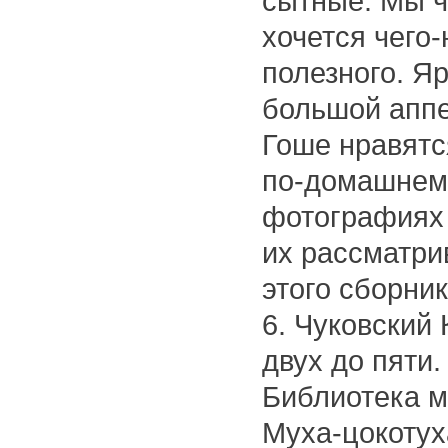
сытные. Мы ч
хочется чего-
полезного. Я
большой аппет
Гоше нравятся
по-домашнему
фотографиях 
их рассматри
этого сборник
6. Чуковский 
двух до пяти.
Библиотека м
Муха-цокотух