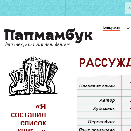
Конкурсы
/
О 
Название книги
Автор
«Я
Художник
составил
список
Переводчик
книг…»
Язык оригинала