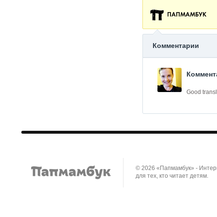
ПАПМАМБУК
Комментарии
Коммента
Good transl
© 2026 «Папмамбук» - Инте
для тех, кто читает детям.