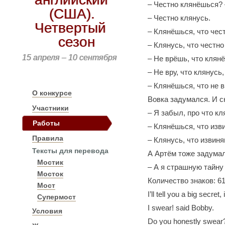
‒ Честно клянёшься? 
(США).
‒ Честно клянусь.
Четвертый
‒ Клянёшься, что чес
сезон
‒ Клянусь, что честно
15 апреля – 10 сентября
‒ Не врёшь, что клян
‒ Не вру, что клянусь
‒ Клянёшься, что не 
О конкурсе
Вовка задумался. И с
Участники
‒ Я забыл, про что кл
Работы
‒ Клянёшься, что изв
Правила
‒ Клянусь, что извиня
Тексты для перевода
А Артём тоже задумал
Мостик
‒ А я страшную тайну
Мосток
Количество знаков: 6
Мост
I’ll tell you a big secre
Супермост
I swear! said Bobby.
Условия
Do you honestly swear