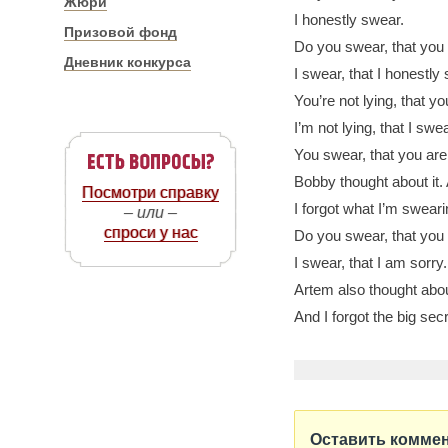
Жюри
I honestly swear.
Призовой фонд
Do you swear, that you
Дневник конкурса
I swear, that I honestly
You’re not lying, that 
I’m not lying, that I swe
You swear, that you are
Bobby thought about it.
Посмотри справку
I forgot what I’m sweari
– или –
спроси у нас
Do you swear, that you
I swear, that I am sorry.
Artem also thought about
And I forgot the big secr
Оставить комме