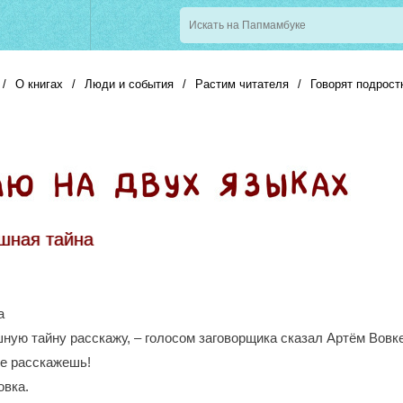
/
О книгах
/
Люди и события
/
Растим читателя
/
Говорят подрост
шная тайна
а
шную тайну расскажу, ‒ голосом заговорщика сказал Артём Вовке
не расскажешь!
овка.