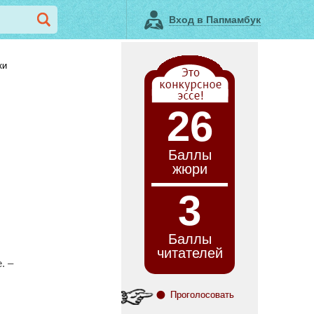
Вход в Папмамбук
ки
26
Баллы
жюри
3
Баллы
читателей
. ‒
Проголосовать