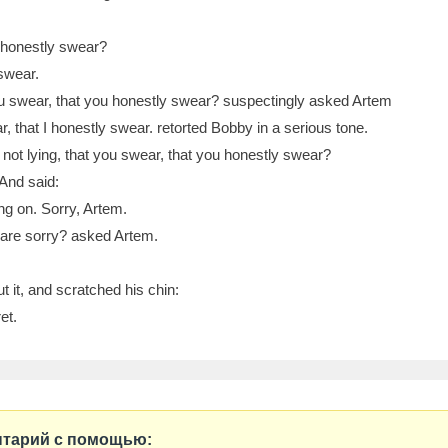
 honestly swear?
 swear.
you swear, that you honestly swear? suspectingly asked Artem
ar, that I honestly swear. retorted Bobby in a serious tone.
 not lying, that you swear, that you honestly swear?
 And said:
ng on. Sorry, Artem.
 are sorry? asked Artem.
 it, and scratched his chin:
et.
нтарий с помощью: