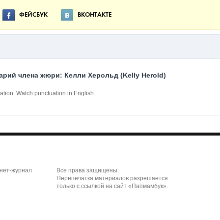
ФЕЙСБУК
ВКОНТАКТЕ
рий члена жюри: Келли Херольд (Kelly Herold)
ation. Watch punctuation in English.
рнет-журнал
Все права защищены.
Перепечатка материалов разрешается
только с ссылкой на сайт «Папмамбук».