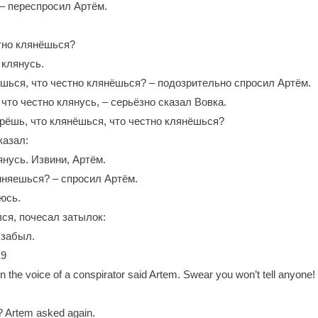
‒ переспросил Артём.
тно клянёшься?
 клянусь.
ёшься, что честно клянёшься? ‒ подозрительно спросил Артём.
, что честно клянусь, ‒ серьёзно сказал Вовка.
врёшь, что клянёшься, что честно клянёшься?
казал:
янусь. Извини, Артём.
иняешься? ‒ спросил Артём.
юсь.
ся, почесал затылок:
 забыл.
19
t, in the voice of a conspirator said Artem. Swear you won’t tell anyone!
? Artem asked again.