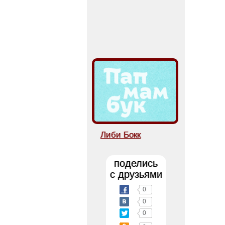
Либи Бокк
поделись
с друзьями
0
0
0