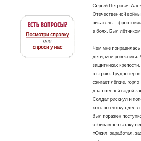
Сергей Петрович Але
Отечественной войны.
писатель – фронтовик
в боях. Был лётчиком,
Посмотри справку
– или –
спроси у нас
Чем мне понравилась 
дети, мои ровесники. 
защитниках крепости,
в строю. Трудно геро
сжигает лёгкие, горло
драгоценной водой за
Солдат рискнул и поп
хоть по глотку сдела
был поражён поступко
отбивавшего атаку не
«Ожил, заработал, за