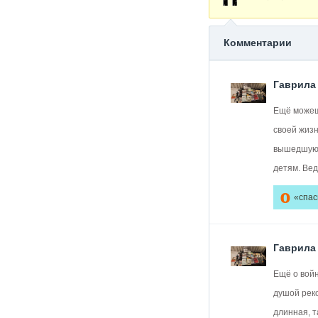
Комментарии
Гаврила
Ещё можеш
своей жизн
вышедшую "
детям. Вед
0
«спас
Гаврила
Ещё о войн
душой реко
длинная, т