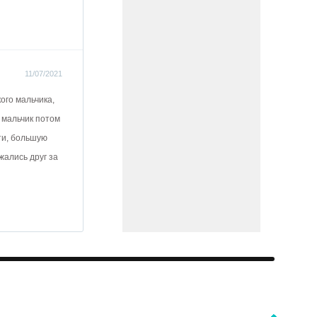
11/07/2021
ого мальчика,
 мальчик потом
сти, большую
жались друг за