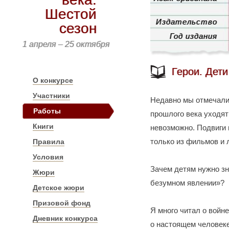
Шестой
Издательство
сезон
Год издания
1 апреля – 25 октября
Герои. Дет
О конкурсе
Участники
Недавно мы отмечали 
Работы
прошлого века уходят
Книги
невозможно. Подвиги 
только из фильмов и 
Правила
Условия
Зачем детям нужно зн
Жюри
безумном явлении»?
Детское жюри
Призовой фонд
Я много читал о войн
Дневник конкурса
о настоящем человеке