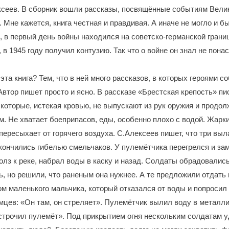
ксеев. В сборник вошли рассказы, посвящённые событиям Вели
 Мне кажется, книга честная и правдивая. А иначе не могло и бы
, в первый день войны находился на советско-германской грани
 в 1945 году получил контузию. Так что о войне он знал не пон
эта книга? Тем, что в ней много рассказов, в которых героями 
Автор пишет просто и ясно. В рассказе «Брестская крепость» пи
 которые, истекая кровью, не выпускают из рук оружия и продо
ям. Не хватает боеприпасов, еды, особенно плохо с водой. Жарк
 пересыхает от горячего воздуха. С.Алексеев пишет, что три выл
кончились гибелью смельчаков. У пулемётчика перегрелся и зам
олз к реке, набрал воды в каску и назад. Солдаты обрадовалис
ть, но решили, что раненым она нужнее. А те предложили отдать
м маленького мальчика, который отказался от воды и попросил 
мцев: «Он там, он стреляет». Пулемётчик вылил воду в металли
строчил пулемёт». Под прикрытием огня нескольким солдатам у