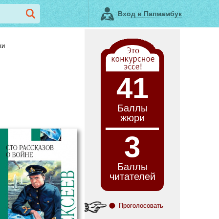
Вход в Папмамбук
ки
41
Баллы
жюри
3
Баллы
читателей
Проголосовать