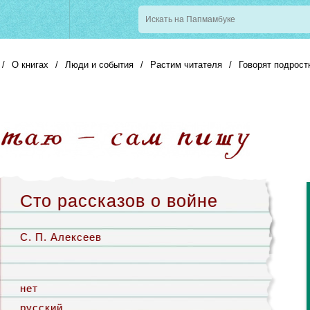
/
О книгах
/
Люди и события
/
Растим читателя
/
Говорят подрост
Сто рассказов о войне
С. П. Алексеев
нет
русский