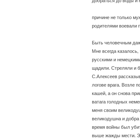
добраться до воды и 
причине не только муж
родителями воевали п
Быть человечным даже
Мне всегда казалось,
русскими и немецкими
щадили. Стреляли и б
С.Алексеев рассказыв
логове врага. Возле 
кашей, а он снова пр
ватага голодных неме
меня своим великодуш
великодушна и добра 
время войны был убит
выше жажды мести. Э