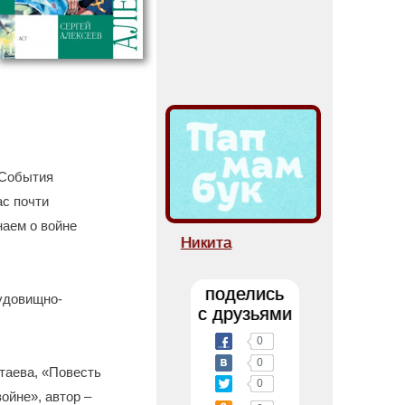
 События
ас почти
наем о войне
Никита
поделись
чудовищно-
с друзьями
0
0
атаева, «Повесть
0
ойне», автор –