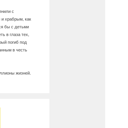
лнили с
 и храбрым, как
ся бы с детьми
ь в глаза тех,
рый погиб под
анным в честь
иллионы жизней.