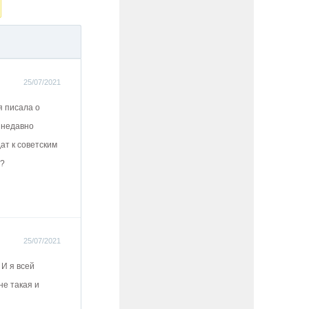
25/07/2021
я писала о
 недавно
ат к советским
е?
25/07/2021
 И я всей
не такая и