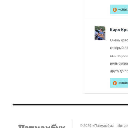
0
«спас
Кира Кр
Очень крас
который от
стал герое
роль сыгра
друга до п
0
«спас
© 2026 «Папмамбук» - Инте