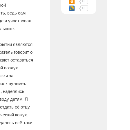
0
кой
0
ть, ведь сам
це и участвовал
аслышке.
событий являются
сатель говорит о
лжают оставаться
ий воздух
азки за
олк пулемёт.
ь, надеялись
 воду детям. Я
отдать её отцу,
ческий кожух.
далось всё-таки