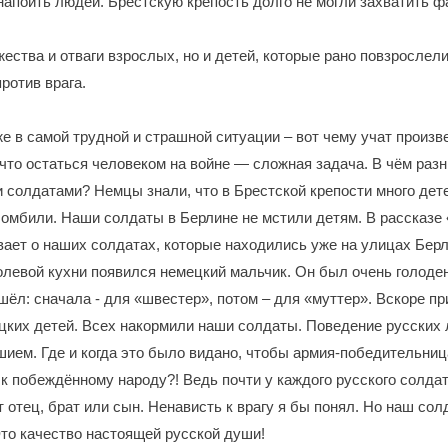
напоить людей. Брестскую крепость долго не могли захватить 
ества и отваги взрослых, но и детей, которые рано повзрослели
ротив врага.
 в самой трудной и страшной ситуации – вот чему учат произве
 что остаться человеком на войне — сложная задача. В чём раз
 солдатами? Немцы знали, что в Брестской крепости много детей
омбили. Наши солдаты в Берлине не мстили детям. В рассказе
ает о наших солдатах, которые находились уже на улицах Берл
полевой кухни появился немецкий мальчик. Он был очень голоде
ишёл: сначала - для «швестер», потом – для «муттер». Вскоре п
цких детей. Всех накормили наши солдаты. Поведение русских
ием. Где и когда это было видано, чтобы армия-победительниц
к побеждённому народу?! Ведь почти у каждого русского солда
 отец, брат или сын. Ненависть к врагу я бы понял. Но наш сол
то качество настоящей русской души!