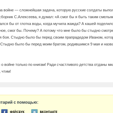
на войне — сложнейшая задача, которую русские солдаты выпо
сборник С.Алексеева, я думал: «А смог бы я быть таким смелым
лся бы от глотка воды, когда мучила жажда? А кашей поделил
ное, смог бы. Почему? А потому что мне было бы стыдно смотрет
ля боя. Стыдно было бы перед своим прапрадедом Иваном, кото
 Стыдно было бы перед моим братом, родившимся 9 мая и назв
 о войне только по книгам! Ради счастливого детства отданы м
 чтим!
нтарий с помощью:
ФЕЙСБУК
ВКОНТАКТЕ