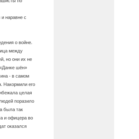
фашисты по
 и наравне с
дения о войне.
ница между
, но они их не
 «Данке шён»
ина - в самом
н. Накормили его
рибежала целая
 людей поразило
а была так
та и офицера во
дат оказался