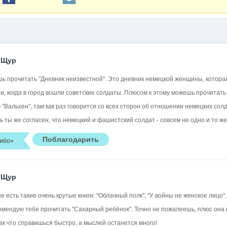
 Щур
ь прочитать "Дневник неизвестной". Это дневник немецкой женщины, котора
и, когда в город вошли советские солдаты. Плюсом к этому можешь прочитать
Вальхен", там как раз говорится со всех сторон об отношении немецких солд
ь ты же согласен, что немецкий и фашистский солдат - совсем не одно и то ж
ибо»
 Щур
е есть такие очень крутые книги: "Облачный полк", "У войны не женское лицо".
мендую тебе прочитать "Сахарный ребёнок". Точно не пожалеешь, плюс она 
ак что справишься быстро, а мыслей останется много!